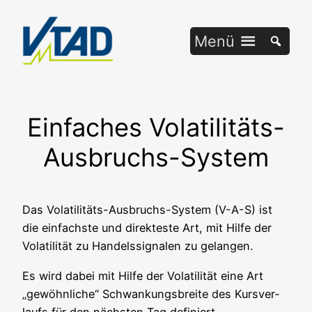
Zum
Inhalt
Menü
springen
Einfaches Volatilitäts-
Ausbruchs-System
Das Vola­ti­li­täts-Aus­bruchs-Sys­tem (V-A-S) ist
die ein­fachs­te und direk­tes­te Art, mit Hil­fe der
Vola­ti­li­tät zu Han­dels­si­gna­len zu gelangen.
Es wird dabei mit Hil­fe der Vola­ti­li­tät eine Art
„gewöhn­li­che“ Schwan­kungs­brei­te des Kurs­ver­
laufs für den nächs­ten Tag definiert.