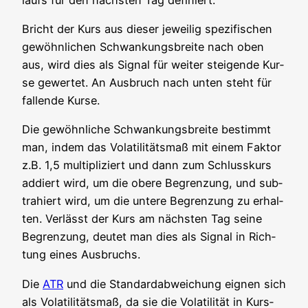
Bricht der Kurs aus die­ser jewei­lig spe­zi­fi­schen
gewöhn­li­chen Schwan­kungs­brei­te nach oben
aus, wird dies als Signal für wei­ter stei­gen­de Kur­
se gewer­tet. An Aus­bruch nach unten steht für
fal­len­de Kurse.
Die gewöhn­li­che Schwan­kungs­brei­te bestimmt
man, indem das Vola­ti­li­täts­maß mit einem Fak­tor
z.B. 1,5 mul­ti­pli­ziert und dann zum Schluss­kurs
addiert wird, um die obe­re Begren­zung, und sub­
tra­hiert wird, um die unte­re Begren­zung zu erhal­
ten. Ver­lässt der Kurs am nächs­ten Tag sei­ne
Begren­zung, deu­tet man dies als Signal in Rich­
tung eines Ausbruchs.
Die
ATR
und die Stan­dard­ab­wei­chung eig­nen sich
als Vola­ti­li­täts­maß, da sie die Vola­ti­li­tät in Kurs­