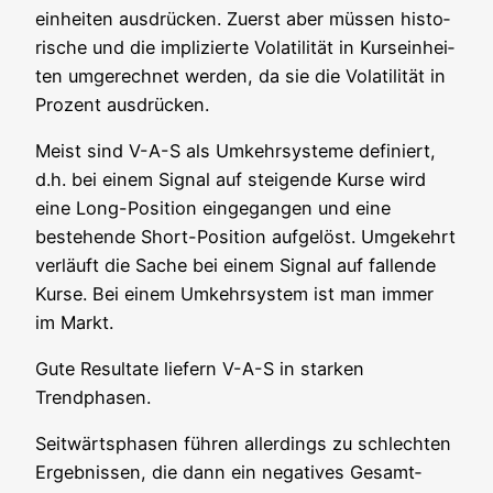
ein­hei­ten aus­drü­cken. Zuerst aber müs­sen his­to­
ri­sche und die impli­zier­te Vola­ti­li­tät in Kurs­ein­hei­
ten umge­rech­net wer­den, da sie die Vola­ti­li­tät in
Pro­zent ausdrücken.
Meist sind V-A-S als Umkehr­sys­te­me defi­niert,
d.h. bei einem Signal auf stei­gen­de Kur­se wird
eine Long-Posi­ti­on ein­ge­gan­gen und eine
bestehen­de Short-Posi­ti­on auf­ge­löst. Umge­kehrt
ver­läuft die Sache bei einem Signal auf fal­len­de
Kur­se. Bei einem Umkehr­sys­tem ist man immer
im Markt.
Gute Resul­ta­te lie­fern V-A-S in star­ken
Trendphasen.
Seit­wärts­pha­sen füh­ren aller­dings zu schlech­ten
Ergeb­nis­sen, die dann ein nega­ti­ves Gesamt­