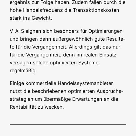
ergeb­nis zur Fol­ge haben. Zudem fal­len durch die
hohe Han­dels­fre­quenz die Trans­ak­ti­ons­kos­ten
stark ins Gewicht.
V-A-S eig­nen sich beson­ders für Opti­mie­run­gen
und brin­gen dann außer­ge­wöhn­lich gute Resul­ta­
te für die Ver­gan­gen­heit. Aller­dings gilt das nur
für die Ver­gan­gen­heit, denn im rea­len Ein­satz
ver­sa­gen sol­che opti­mier­ten Sys­te­me
regelmäßig.
Eini­ge kom­mer­zi­el­le Han­dels­sys­tem­an­bie­ter
nutzt die beschrie­be­nen opti­mier­ten Aus­bruchs­
stra­te­gien um über­mä­ßi­ge Erwar­tun­gen an die
Ren­ta­bi­li­tät zu wecken.