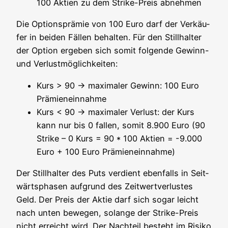
100 Akti­en zu dem Strike-Preis abnehmen
Die Opti­ons­prä­mie von 100 Euro darf der Ver­käu­
fer in bei­den Fäl­len behal­ten. Für den Still­hal­ter
der Opti­on erge­ben sich somit fol­gen­de Gewinn-
und Verlustmöglichkeiten:
Kurs > 90 -> maxi­ma­ler Gewinn: 100 Euro
Prämieneinnahme
Kurs < 90 -> maxi­ma­ler Ver­lust: der Kurs
kann nur bis 0 fal­len, somit 8.900 Euro (90
Strike – 0 Kurs = 90 * 100 Akti­en = -9.000
Euro + 100 Euro Prämieneinnahme)
Der Still­hal­ter des Puts ver­dient eben­falls in Seit­
wärts­pha­sen auf­grund des Zeit­wert­ver­lus­tes
Geld. Der Preis der Aktie darf sich sogar leicht
nach unten bewe­gen, solan­ge der Strike-Preis
nicht erreicht wird. Der Nach­teil besteht im Risi­ko