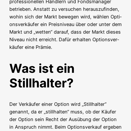
pro­fes­sio­nel­len Händ­lern und Fonds­ma­na­ger
betrie­ben. Anstatt zu ver­su­chen her­aus­zu­fin­den,
wohin sich der Markt bewe­gen wird, wäh­len Opti­
ons­ver­käu­fer ein Preis­ni­veau über oder unter dem
Markt und „wet­ten“ dar­auf, dass der Markt die­ses
Niveau nicht erreicht. Dafür erhal­ten Opti­ons­ver­
käu­fer eine Prämie.
Was ist ein
Stillhalter?
Der Ver­käu­fer einer Opti­on wird „Still­hal­ter“
genannt, da er „still­hal­ten“ muss, ob der Käu­fer
der Opti­on sein Recht der Aus­übung der Opti­on
in Anspruch nimmt. Beim Opti­ons­ver­kauf erge­ben