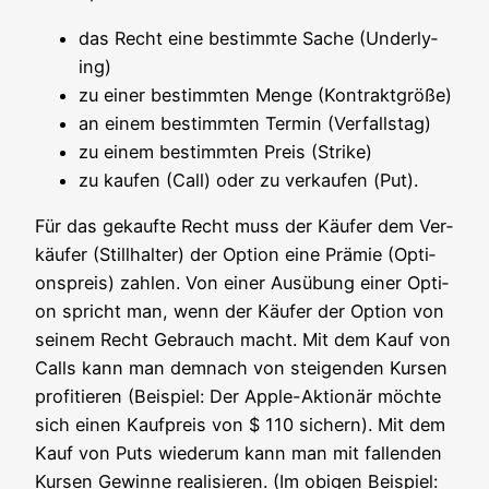
das Recht eine bestimm­te Sache (Under­ly­
ing)
zu einer bestimm­ten Men­ge (Kon­trakt­grö­ße)
an einem bestimm­ten Ter­min (Ver­falls­tag)
zu einem bestimm­ten Preis (Strike)
zu kau­fen (Call) oder zu ver­kau­fen (Put).
Für das gekauf­te Recht muss der Käu­fer dem Ver­
käu­fer (Still­hal­ter) der Opti­on eine Prä­mie (Opti­
ons­preis) zah­len. Von einer Aus­übung einer Opti­
on spricht man, wenn der Käu­fer der Opti­on von
sei­nem Recht Gebrauch macht. Mit dem Kauf von
Calls kann man dem­nach von stei­gen­den Kur­sen
pro­fi­tie­ren (Bei­spiel: Der Apple-Aktio­när möch­te
sich einen Kauf­preis von $ 110 sichern). Mit dem
Kauf von Puts wie­der­um kann man mit fal­len­den
Kur­sen Gewin­ne rea­li­sie­ren. (Im obi­gen Bei­spiel: