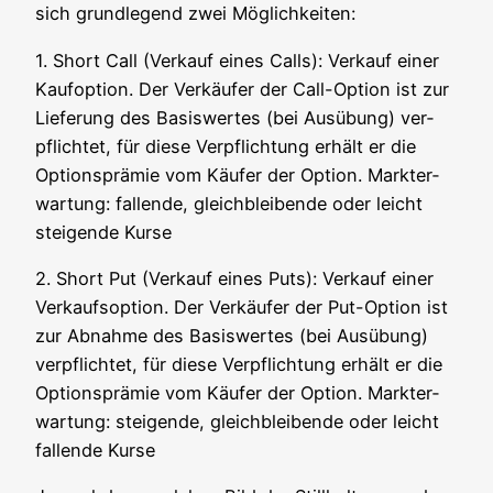
sich grund­le­gend zwei Möglichkeiten:
1. Short Call (Ver­kauf eines Calls): Ver­kauf einer
Kauf­op­ti­on. Der Ver­käu­fer der Call-Opti­on ist zur
Lie­fe­rung des Basis­wer­tes (bei Aus­übung) ver­
pflich­tet, für die­se Ver­pflich­tung erhält er die
Opti­ons­prä­mie vom Käu­fer der Opti­on. Markt­er­
war­tung: fal­len­de, gleich­blei­ben­de oder leicht
stei­gen­de Kurse
2. Short Put (Ver­kauf eines Puts): Ver­kauf einer
Ver­kaufs­op­ti­on. Der Ver­käu­fer der Put-Opti­on ist
zur Abnah­me des Basis­wer­tes (bei Aus­übung)
ver­pflich­tet, für die­se Ver­pflich­tung erhält er die
Opti­ons­prä­mie vom Käu­fer der Opti­on. Markt­er­
war­tung: stei­gen­de, gleich­blei­ben­de oder leicht
fal­len­de Kurse