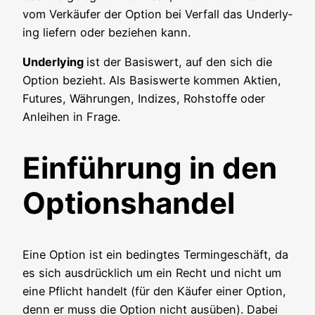
vom Ver­käu­fer der Opti­on bei Ver­fall das Under­ly­
ing lie­fern oder bezie­hen kann.
Under­ly­ing
ist der Basis­wert, auf den sich die
Opti­on bezieht. Als Basis­wer­te kom­men Akti­en,
Futures, Wäh­run­gen, Indi­zes, Roh­stof­fe oder
Anlei­hen in Frage.
Einführung in den
Optionshandel
Eine Opti­on ist ein beding­tes Ter­min­ge­schäft, da
es sich aus­drück­lich um ein Recht und nicht um
eine Pflicht han­delt (für den Käu­fer einer Opti­on,
denn er muss die Opti­on nicht aus­üben). Dabei