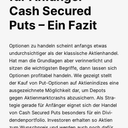
Cash Secured
Puts – Ein Fazit
Optio­nen zu han­deln scheint anfangs etwas
undurch­sich­ti­ger als der klas­si­sche Akti­en­han­del.
Hat man die Grund­la­gen aber ver­in­ner­licht und
sit­zen die wich­tigs­ten Begrif­fe, dann las­sen sich
Optio­nen pro­fi­ta­bel han­deln. Wie gezeigt stellt
der Kauf von Put-Optio­nen auf Akti­en­in­di­zes eine
aus­ge­zeich­ne­te Mög­lich­keit dar, um Depots
gegen Akti­en­markt­crashs abzu­si­chern. Als Stra­
te­gie gera­de für Anfän­ger eig­net sich der Han­del
von Cash Secu­red Puts beson­ders für ein Divi­
den­den­port­fo­lio. Inves­to­ren erhal­ten so Akti­en
zum Wunsch­preis und wer­den auch noch dafür