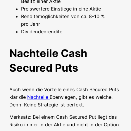
Besitz einer Aktie
Preis­wer­te­re Ein­stie­ge in eine Aktie
Ren­di­te­mög­lich­kei­ten von ca. 8-10 %
pro Jahr
Divi­den­den­ren­di­te
Nachteile Cash
Secured Puts
Auch wenn die Vor­tei­le eines Cash Secu­red Puts
klar die
Nach­tei­le
über­wie­gen, gibt es wel­che.
Denn: Kei­ne Stra­te­gie ist perfekt.
Merk­satz: Bei einem Cash Secu­red Put liegt das
Risi­ko immer in der Aktie und nicht in der Option.