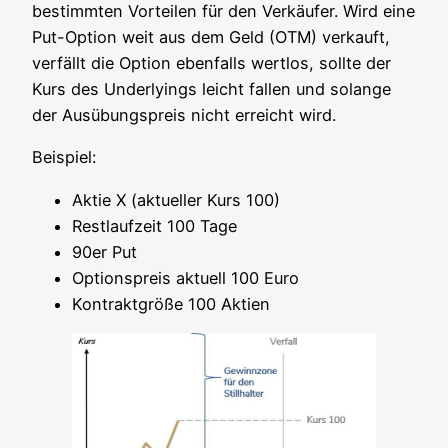
bestimm­ten Vor­tei­len für den Ver­käu­fer. Wird eine
Put-Opti­on weit aus dem Geld (OTM) ver­kauft,
ver­fällt die Opti­on eben­falls wert­los, soll­te der
Kurs des Under­lyings leicht fal­len und solan­ge
der Aus­übungs­preis nicht erreicht wird.
Bei­spiel:
Aktie X (aktu­el­ler Kurs 100)
Rest­lauf­zeit 100 Tage
90er Put
Opti­ons­preis aktu­ell 100 Euro
Kon­trakt­grö­ße 100 Aktien