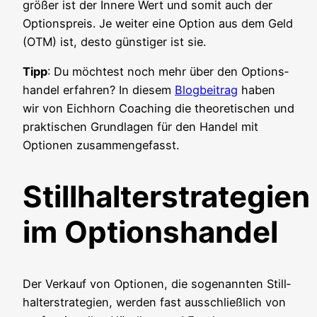
grö­ßer ist der Inne­re Wert und somit auch der
Opti­ons­preis. Je wei­ter eine Opti­on aus dem Geld
(OTM) ist, des­to güns­ti­ger ist sie.
Tipp
: Du möch­test noch mehr über den Opti­ons­
han­del erfah­ren? In die­sem
Blog­bei­trag
haben
wir von Eich­horn Coa­ching die theo­re­ti­schen und
prak­ti­schen Grund­la­gen für den Han­del mit
Optio­nen zusammengefasst.
Stillhalterstrategien
im Optionshandel
Der Ver­kauf von Optio­nen, die soge­nann­ten Still­
hal­ter­stra­te­gien, wer­den fast aus­schließ­lich von