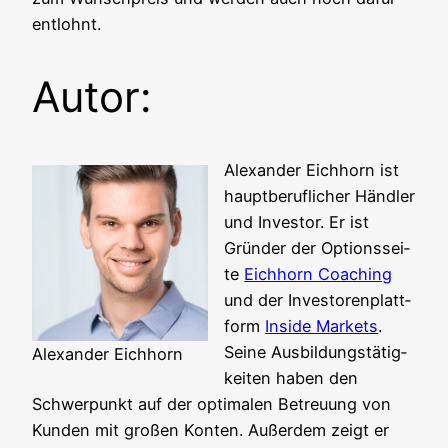
entlohnt.
Autor:
Alex­an­der Eich­horn ist
haupt­be­ruf­li­cher Händ­ler
und Inves­tor. Er ist
Grün­der der Opti­ons­sei­
te
Eich­horn Coa­ching
und der Inves­toren­platt­
form
Insi­de Mar­kets
.
Sei­ne Aus­bil­dungs­tä­tig­
Alex­an­der Eichhorn
kei­ten haben den
Schwer­punkt auf der opti­ma­len Betreu­ung von
Kun­den mit gro­ßen Kon­ten. Außer­dem zeigt er