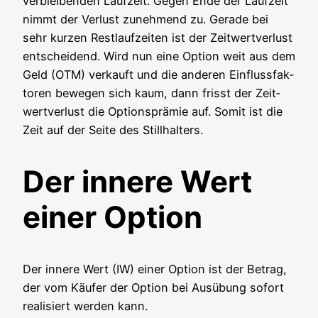
ver­blei­ben­den Lauf­zeit. Gegen Ende der Lauf­zeit
nimmt der Ver­lust zuneh­mend zu. Gera­de bei
sehr kur­zen Rest­lauf­zei­ten ist der Zeit­wert­ver­lust
ent­schei­dend. Wird nun eine Opti­on weit aus dem
Geld (OTM) ver­kauft und die ande­ren Ein­fluss­fak­
to­ren bewe­gen sich kaum, dann frisst der Zeit­
wert­ver­lust die Opti­ons­prä­mie auf. Somit ist die
Zeit auf der Sei­te des Stillhalters.
Der innere Wert
einer Option
Der inne­re Wert (IW) einer Opti­on ist der Betrag,
der vom Käu­fer der Opti­on bei Aus­übung sofort
rea­li­siert wer­den kann.