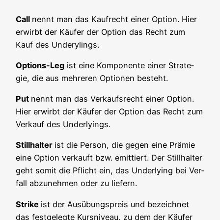
Call
nennt man das Kauf­recht einer Opti­on. Hier
erwirbt der Käu­fer der Opti­on das Recht zum
Kauf des Underylings.
Opti­ons-Leg
ist eine Kom­po­nen­te einer Stra­te­
gie, die aus meh­re­ren Optio­nen besteht.
Put
nennt man das Ver­kaufs­recht einer Opti­on.
Hier erwirbt der Käu­fer der Opti­on das Recht zum
Ver­kauf des Underlyings.
Still­hal­ter
ist die Per­son, die gegen eine Prä­mie
eine Opti­on ver­kauft bzw. emit­tiert. Der Still­hal­ter
geht somit die Pflicht ein, das Under­ly­ing bei Ver­
fall abzu­neh­men oder zu liefern.
Strike
ist der Aus­übungs­preis und bezeich­net
das fest­ge­leg­te Kurs­ni­veau, zu dem der Käu­fer