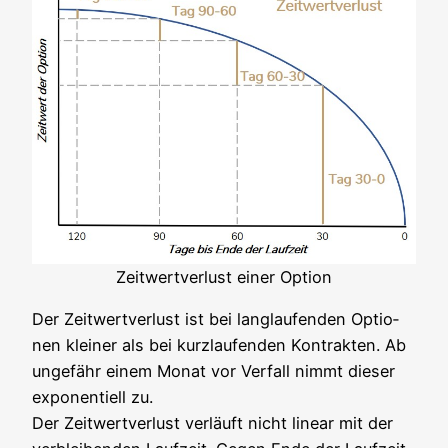
Zeit­wert­ver­lust einer Option
Der Zeit­wert­ver­lust ist bei lang­lau­fen­den Optio­
nen klei­ner als bei kurz­lau­fen­den Kon­trak­ten. Ab
unge­fähr einem Monat vor Ver­fall nimmt die­ser
expo­nen­ti­ell zu.
Der Zeit­wert­ver­lust ver­läuft nicht line­ar mit der