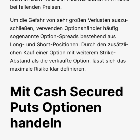
bei fal­len­den Preisen.
Um die Gefahr von sehr gro­ßen Ver­lus­ten aus­zu­
schlie­ßen, ver­wen­den Opti­ons­händ­ler häu­fig
soge­nann­te Opti­on-Spreads bestehend aus
Long- und Short-Posi­tio­nen. Durch den zusätz­li­
chen Kauf einer Opti­on mit wei­te­rem Strike-
Abstand als die ver­kauf­te Opti­on, lässt sich das
maxi­ma­le Risi­ko klar definieren.
Mit Cash Secured
Puts Optionen
handeln