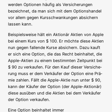
wer­den Optio­nen häu­fig als Ver­si­che­run­gen
bezeich­net, da man sich mit dem Opti­ons­han­del
vor allem gegen Kurs­schwan­kun­gen absi­chern
las­sen kann.
Bei­spiels­wei­se hält ein Aktio­när Akti­en von Apple
bei einem Kurs von $ 100. Er möch­te die­se Akti­en
nun gegen fal­len­de Kur­se absi­chern. Dazu kauft
er sich eine Opti­on, die das Recht beinhal­tet, die
Apple-Akti­en zu einem bestimm­ten Zeit­punkt bei
$ 90 zu ver­kau­fen. Für den Kauf die­ser Ver­si­che­
rung muss er dem Ver­käu­fer der Opti­on eine Prä­
mie zah­len. Fällt die Apple-Aktie nun unter $ 90,
kann der Käu­fer der Opti­on (der Apple-Aktio­när)
die­se aus­üben und die Akti­en bei dem Ver­käu­fer
der Opti­on verkaufen.
Eine Opti­on beinhal­tet immer