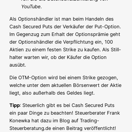
YouTube.
Als Opti­ons­händ­ler ist man beim Han­deln des
Cash Secu­red Puts der Ver­käu­fer der Put-Opti­on.
Im Gegen­zug zum Erhalt der Opti­ons­prä­mie geht
der Opti­ons­händ­ler die Ver­pflich­tung ein, 100
Akti­en zu einem fes­ten Strike zu kau­fen. Als Still­
hal­ter war­ten wir, ob der Käu­fer die Opti­on
ausübt.
Die OTM-Opti­on wird bei einem Strike gezo­gen,
wel­che unter dem aktu­el­len Bör­sen­wert der Aktie
liegt, also außer­halb des Gel­des liegt.
Tipp
: Steu­er­lich gibt es bei Cash Secu­red Puts
ein paar Din­ge zu beach­ten! Steu­er­be­ra­ter Frank
Konew­ka hat dazu im Blog auf Trading-
Steuerberatung.de einen Bei­trag ver­öf­fent­licht!