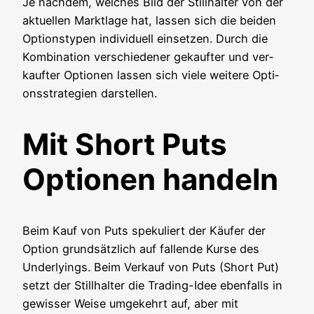
Je nach­dem, wel­ches Bild der Still­hal­ter von der
aktu­el­len Markt­la­ge hat, las­sen sich die bei­den
Opti­ons­ty­pen indi­vi­du­ell ein­set­zen. Durch die
Kom­bi­na­ti­on ver­schie­de­ner gekauf­ter und ver­
kauf­ter Optio­nen las­sen sich vie­le wei­te­re Opti­
ons­stra­te­gien darstellen.
Mit Short Puts
Optionen handeln
Beim Kauf von Puts spe­ku­liert der Käu­fer der
Opti­on grund­sätz­lich auf fal­len­de Kur­se des
Under­lyings. Beim Ver­kauf von Puts (Short Put)
setzt der Still­hal­ter die Tra­ding-Idee eben­falls in
gewis­ser Wei­se umge­kehrt auf, aber mit