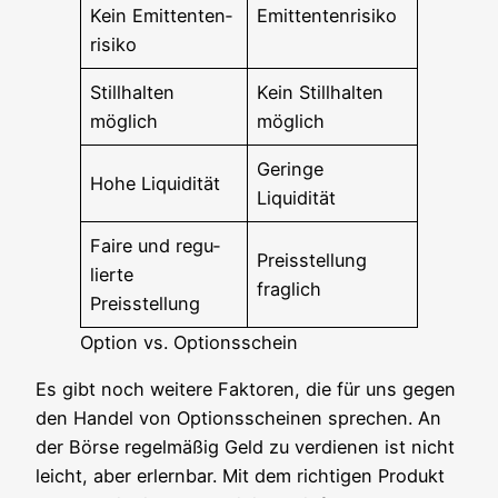
Kein Emit­ten­ten­
Emit­ten­ten­ri­si­ko
ri­si­ko
Still­hal­ten
Kein Still­hal­ten
möglich
möglich
Gerin­ge
Hohe Liqui­di­tät
Liquidität
Fai­re und regu­
Preis­stel­lung
lier­te
fraglich
Preisstellung
Opti­on vs. Optionsschein
Es gibt noch wei­te­re Fak­to­ren, die für uns gegen
den Han­del von Opti­ons­schei­nen spre­chen. An
der Bör­se regel­mä­ßig Geld zu ver­die­nen ist nicht
leicht, aber erlern­bar. Mit dem rich­ti­gen Pro­dukt