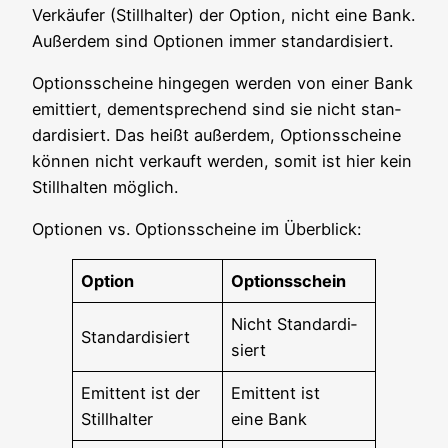
Ver­käu­fer (Still­hal­ter) der Opti­on, nicht eine Bank.
Außer­dem sind Optio­nen immer standardisiert.
Opti­ons­schei­ne hin­ge­gen wer­den von einer Bank
emit­tiert, dem­entspre­chend sind sie nicht stan­
dar­di­siert. Das heißt außer­dem, Opti­ons­schei­ne
kön­nen nicht ver­kauft wer­den, somit ist hier kein
Still­hal­ten möglich.
Optio­nen vs. Opti­ons­schei­ne im Überblick:
Opti­on
Opti­ons­schein
Nicht Stan­dar­di­
Stan­dar­di­siert
siert
Emit­tent ist der
Emit­tent ist
Stillhalter
eine Bank