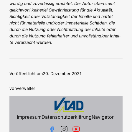
wür­dig und zuver­läs­sig erach­tet. Der Autor über­nimmt
gleich­wohl kei­ner­lei Gewähr­leis­tung für die Aktua­li­tät,
Rich­tig­keit oder Voll­stän­dig­keit der Inhal­te und haf­tet
nicht für mate­ri­el­le und/oder imma­te­ri­el­le Schä­den, die
durch die Nut­zung oder Nicht­nut­zung der Inhal­te oder
durch die Nut­zung feh­ler­haf­ter und unvoll­stän­di­ger Inhal­
te ver­ur­sacht wur­den.
Veröffentlicht am
20. Dezember 2021
von
verwalter
Impressum
Datenschutzerklärung
Navigator