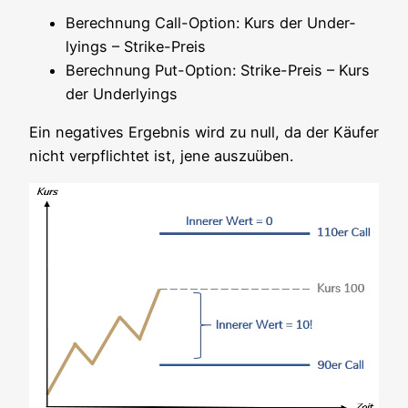
Berech­nung Call-Opti­on: Kurs der Under­
lyings – Strike-Preis
Berech­nung Put-Opti­on: Strike-Preis – Kurs
der Underlyings
Ein nega­ti­ves Ergeb­nis wird zu null, da der Käu­fer
nicht ver­pflich­tet ist, jene auszuüben.