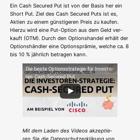
Ein Cash Secu­red Put ist von der Basis her ein
Short Put. Ziel des Cash Secu­red Puts ist es,
Akti­en zu einem güns­ti­ge­ren Preis zu kau­fen.
Hier­zu wird eine Put-Opti­on aus dem Geld ver­
kauft (OTM). Durch den Opti­ons­han­del erhält der
Opti­ons­händ­ler eine Opti­ons­prä­mie, wel­che ca. 8
bis 10 % jähr­lich betra­gen kann.
Die bes­te Opti­ons­stra­te­gie für Inves­to­
ren: Cash-Secu­red Put
Mit dem Laden des Vide­os akzep­tie­
ren Sie die Daten­schutz­er­klä­rung von