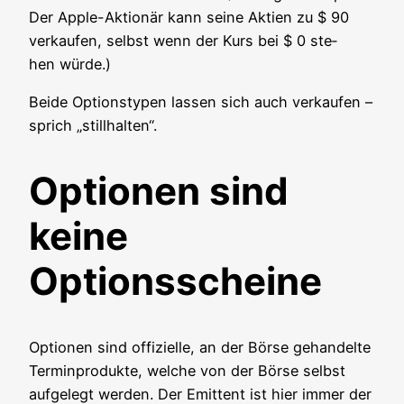
Der Apple-Aktio­när kann sei­ne Akti­en zu $ 90
ver­kau­fen, selbst wenn der Kurs bei $ 0 ste­
hen würde.)
Bei­de Opti­ons­ty­pen las­sen sich auch ver­kau­fen –
sprich „still­hal­ten“.
Optionen sind
keine
Optionsscheine
Optio­nen sind offi­zi­el­le, an der Bör­se gehan­del­te
Ter­min­pro­duk­te, wel­che von der Bör­se selbst
auf­ge­legt wer­den. Der Emit­tent ist hier immer der