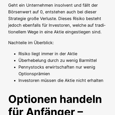
Geht ein Unter­neh­men insol­vent und fällt der
Bör­sen­wert auf 0, ent­ste­hen auch bei die­ser
Stra­te­gie gro­ße Ver­lus­te. Die­ses Risi­ko besteht
jedoch eben­falls für Inves­to­ren, wel­che auf tra­di­
tio­nel­lem Wege in eine Aktie ein­ge­stie­gen sind.
Nach­tei­le im Überblick:
Risi­ko liegt immer in der Aktie
Über­he­be­lung durch zu wenig Barmittel
Pen­ny­stocks erwirt­schaf­ten nur wenig
Optionsprämien
Inves­to­ren müs­sen die Aktie nicht erhalten
Optionen handeln
für Anfänger –