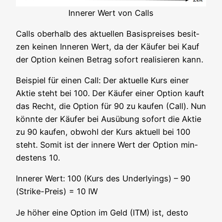
Inne­rer Wert von Calls
Calls ober­halb des aktu­el­len Basis­prei­ses besit­
zen kei­nen Inne­ren Wert, da der Käu­fer bei Kauf
der Opti­on kei­nen Betrag sofort rea­li­sie­ren kann.
Bei­spiel für einen Call: Der aktu­el­le Kurs einer
Aktie steht bei 100. Der Käu­fer einer Opti­on kauft
das Recht, die Opti­on für 90 zu kau­fen (Call). Nun
könn­te der Käu­fer bei Aus­übung sofort die Aktie
zu 90 kau­fen, obwohl der Kurs aktu­ell bei 100
steht. Somit ist der inne­re Wert der Opti­on min­
des­tens 10.
Inne­rer Wert: 100 (Kurs des Under­lyings) – 90
(Strike-Preis) = 10 IW
Je höher eine Opti­on im Geld (ITM) ist, des­to