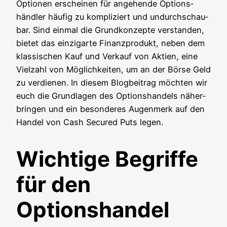
Optio­nen erschei­nen für ange­hen­de Opti­ons­
händ­ler häu­fig zu kom­pli­ziert und undurch­schau­
bar. Sind ein­mal die Grund­kon­zep­te ver­stan­den,
bie­tet das ein­zi­gar­te Finanz­pro­dukt, neben dem
klas­si­schen Kauf und Ver­kauf von Akti­en, eine
Viel­zahl von Mög­lich­kei­ten, um an der Bör­se Geld
zu ver­die­nen. In die­sem Blog­bei­trag möch­ten wir
euch die Grund­la­gen des Opti­ons­han­dels näher­
brin­gen und ein beson­de­res Augen­merk auf den
Han­del von Cash Secu­red Puts legen.
Wichtige Begriffe
für den
Optionshandel