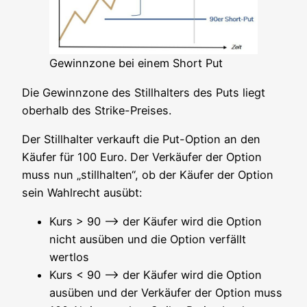
Gewinn­zo­ne bei einem Short Put
Die Gewinn­zo­ne des Still­hal­ters des Puts liegt
ober­halb des Strike-Preises.
Der Still­hal­ter ver­kauft die Put-Opti­on an den
Käu­fer für 100 Euro. Der Ver­käu­fer der Opti­on
muss nun „still­hal­ten“, ob der Käu­fer der Opti­on
sein Wahl­recht ausübt:
Kurs > 90 –> der Käu­fer wird die Opti­on
nicht aus­üben und die Opti­on ver­fällt
wertlos
Kurs < 90 –> der Käu­fer wird die Opti­on
aus­üben und der Ver­käu­fer der Opti­on muss