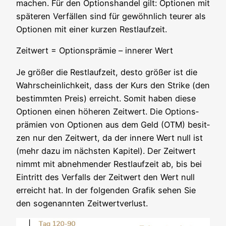
machen. Für den Opti­ons­han­del gilt: Optio­nen mit
spä­te­ren Ver­fäl­len sind für gewöhn­lich teu­rer als
Optio­nen mit einer kur­zen Restlaufzeit.
Zeit­wert = Opti­ons­prä­mie – inne­rer Wert
Je grö­ßer die Rest­lauf­zeit, des­to grö­ßer ist die
Wahr­schein­lich­keit, dass der Kurs den Strike (den
bestimm­ten Preis) erreicht. Somit haben die­se
Optio­nen einen höhe­ren Zeit­wert. Die Opti­ons­
prä­mi­en von Optio­nen aus dem Geld (OTM) besit­
zen nur den Zeit­wert, da der inne­re Wert null ist
(mehr dazu im nächs­ten Kapi­tel). Der Zeit­wert
nimmt mit abneh­men­der Rest­lauf­zeit ab, bis bei
Ein­tritt des Ver­falls der Zeit­wert den Wert null
erreicht hat. In der fol­gen­den Gra­fik sehen Sie
den soge­nann­ten Zeitwertverlust.