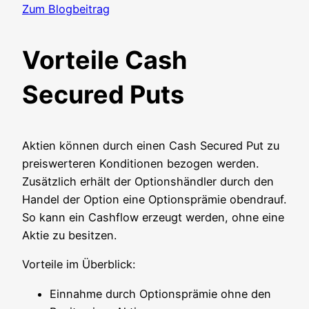
Zum Blog­bei­trag
Vorteile Cash
Secured Puts
Akti­en kön­nen durch einen Cash Secu­red Put zu
preis­wer­te­ren Kon­di­tio­nen bezo­gen wer­den.
Zusätz­lich erhält der Opti­ons­händ­ler durch den
Han­del der Opti­on eine Opti­ons­prä­mie oben­drauf.
So kann ein Cash­flow erzeugt wer­den, ohne eine
Aktie zu besitzen.
Vor­tei­le im Überblick:
Ein­nah­me durch Opti­ons­prä­mie ohne den