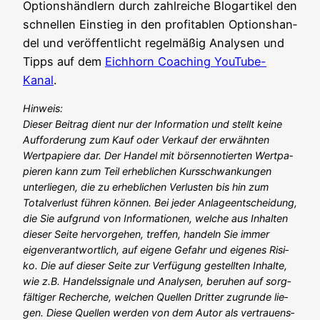
Opti­ons­händ­lern durch zahl­rei­che Blog­ar­ti­kel den
schnel­len Ein­stieg in den pro­fi­ta­blen Opti­ons­han­
del und ver­öf­fent­licht regel­mä­ßig Ana­ly­sen und
Tipps auf dem
Eich­horn Coa­ching You­Tube-
Kanal
.
Hin­weis:
Die­ser Bei­trag dient nur der Infor­ma­ti­on und stellt kei­ne
Auf­for­de­rung zum Kauf oder Ver­kauf der erwähn­ten
Wert­pa­pie­re dar. Der Han­del mit bör­sen­no­tier­ten Wert­pa­
pie­ren kann zum Teil erheb­li­chen Kurs­schwan­kun­gen
unter­lie­gen, die zu erheb­li­chen Ver­lus­ten bis hin zum
Total­ver­lust füh­ren kön­nen. Bei jeder Anla­ge­ent­schei­dung,
die Sie auf­grund von Infor­ma­tio­nen, wel­che aus Inhal­ten
die­ser Sei­te her­vor­ge­hen, tref­fen, han­deln Sie immer
eigen­ver­ant­wort­lich, auf eige­ne Gefahr und eige­nes Risi­
ko. Die auf die­ser Sei­te zur Ver­fü­gung gestell­ten Inhal­te,
wie z.B. Han­dels­si­gna­le und Ana­ly­sen, beru­hen auf sorg­
fäl­ti­ger Recher­che, wel­chen Quel­len Drit­ter zugrun­de lie­
gen. Die­se Quel­len wer­den von dem Autor als ver­trau­ens­