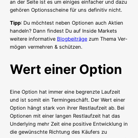
an der Sei­te ist es um eini­ges ein­fa­cher und dazu
gehö­ren Opti­ons­schei­ne für uns defi­ni­tiv nicht.
Tipp
: Du möch­test neben Optio­nen auch Akti­en
han­deln? Dann fin­dest Du auf Insi­de Mar­kets
wei­te­re infor­ma­ti­ve
Blog­bei­trä­ge
zum The­ma Ver­
mö­gen ver­meh­ren & schützen.
Wert einer Option
Eine Opti­on hat immer eine begrenz­te Lauf­zeit
und ist somit ein Ter­min­ge­schäft. Der Wert einer
Opti­on hängt stark von ihrer Rest­lauf­zeit ab. Bei
Optio­nen mit einer lan­gen Rest­lauf­zeit hat das
Under­ly­ing mehr Zeit eine posi­ti­ve Ent­wick­lung in
die gewünsch­te Rich­tung des Käu­fers zu