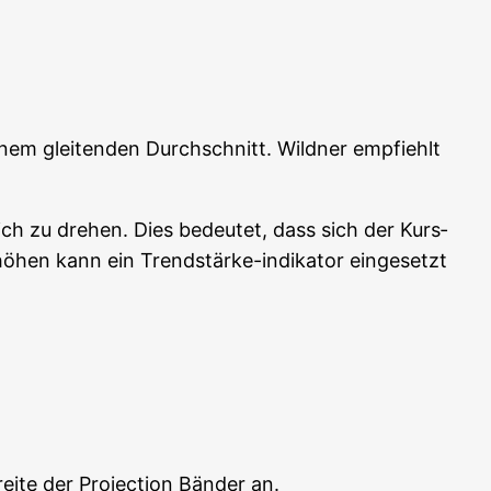
i­nem glei­ten­den Durch­schnitt. Wild­ner emp­fiehlt
reich zu dre­hen. Dies bedeu­tet, dass sich der Kurs­
­hen kann ein Trend­stär­ke-indi­ka­tor ein­ge­setzt
ei­te der Pro­jec­tion Bän­der an.