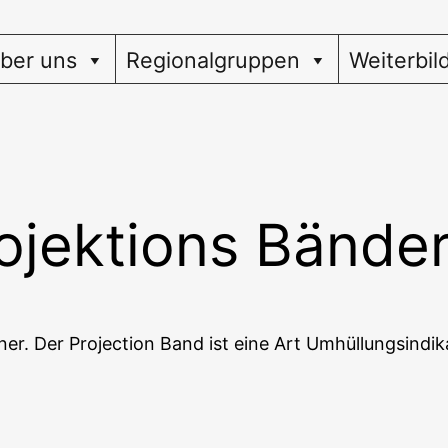
ber uns
Regionalgruppen
Weiterbil
ojektions Bände
er. Der Pro­jec­tion Band ist eine Art Umhül­lungs­in­di­