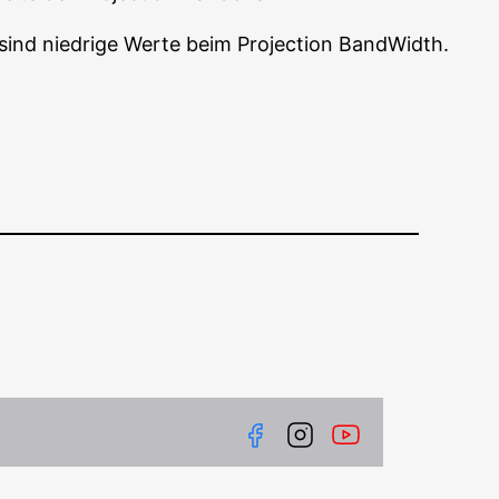
 sind nied­ri­ge Wer­te beim Pro­jec­tion BandWidth.