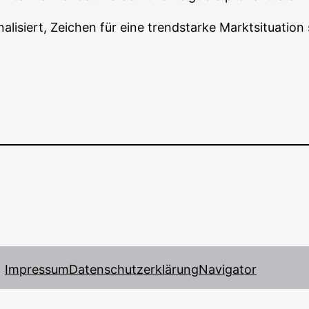
­siert, Zei­chen für eine trend­star­ke Markt­si­tua­ti­on
n
∗
200
Impressum
Datenschutzerklärung
Navigator