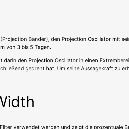
ro­jec­tion Bän­der), den Pro­jec­tion Oscil­la­tor mit se
um von 3 bis 5 Tagen.
t dar­in den Pro­jec­tion Oscil­la­tor in einen Extrem­be­
hlie­ßend gedreht hat. Um sei­ne Aus­sa­ge­kraft zu erhö
Width
il­ter ver­wen­det wer­den und zeigt die pro­zen­tua­le Br