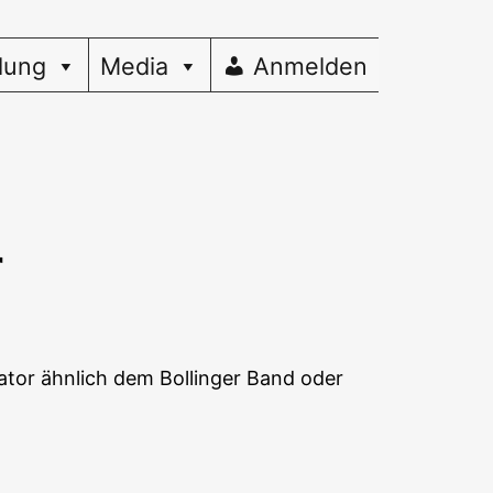
dung
Media
Anmelden
r
ka­tor ähn­lich dem Bol­lin­ger Band oder