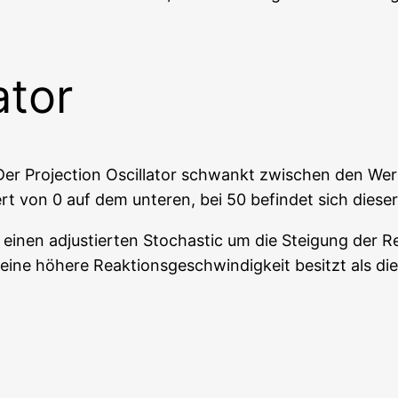
ator
an. Der Pro­jec­tion Oscil­la­tor schwankt zwi­schen den 
 von 0 auf dem unte­ren, bei 50 befin­det sich die­ser
 einen adjus­tier­ten Sto­cha­stic um die Stei­gung der Re
e eine höhe­re Reak­ti­ons­ge­schwin­dig­keit besitzt als d