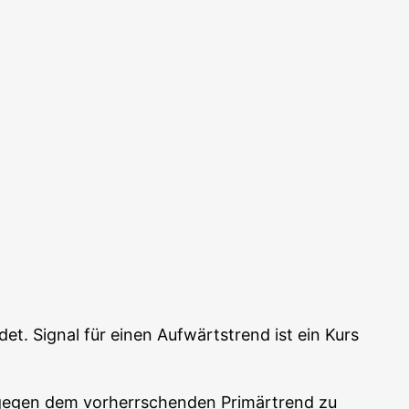
et. Signal für einen Auf­wärts­trend ist ein Kurs
­ge­gen dem vor­herr­schen­den Pri­mär­trend zu