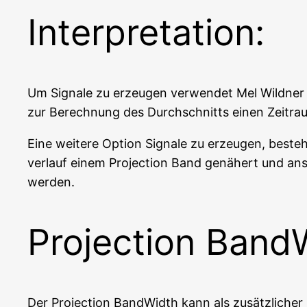
Interpretation:
Um Signa­le zu erzeu­gen ver­wen­det Mel Wild­ner (P
zur Berech­nung des Durch­schnitts einen Zeit­ra
Eine wei­te­re Opti­on Signa­le zu erzeu­gen, besteh
ver­lauf einem Pro­jec­tion Band genä­hert und ansc
werden.
Projection Band
Der Pro­jec­tion Band­Width kann als zusätz­li­cher F