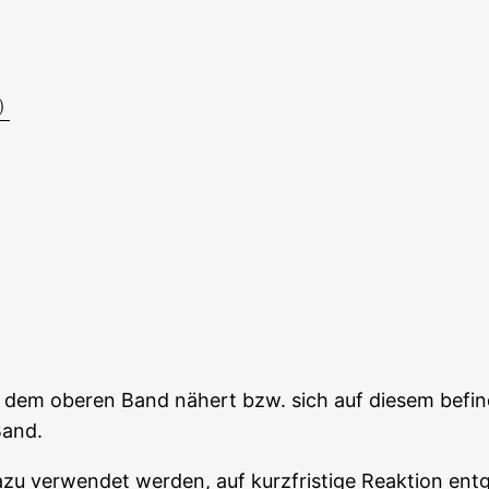
)
∑
i
=
0
i
<
n
C
t
−
i
)
n
⋅
∑
i
=
0
i
<
n
(
t
−
i
)
2
−
(
∑
i
=
0
i
<
n
(
t
−
i
)
)
2
h dem obe­ren Band nähert bzw. sich auf die­sem befin­d
Band.
u ver­wen­det wer­den, auf kurz­fris­ti­ge Reak­ti­on ent