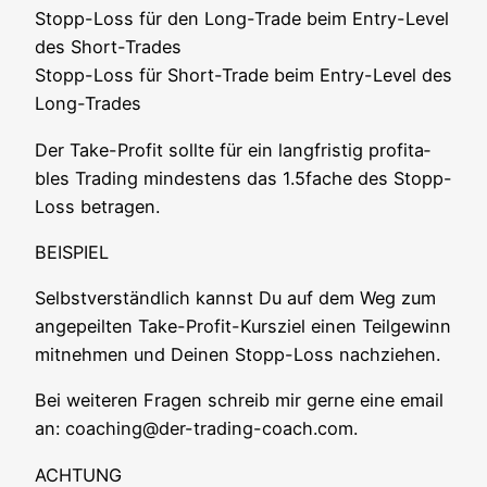
Stopp-Loss für den Long-Trade beim Ent­ry-Level
des Short-Trades
Stopp-Loss für Short-Trade beim Ent­ry-Level des
Long-Trades
Der Take-Pro­fit soll­te für ein lang­fris­tig pro­fi­ta­
bles Tra­ding min­des­tens das 1.5fache des Stopp-
Loss betragen.
BEISPIEL
Selbst­ver­ständ­lich kannst Du auf dem Weg zum
ange­peil­ten Take-Pro­fit-Kurs­ziel einen Teil­ge­winn
mit­neh­men und Dei­nen Stopp-Loss nachziehen.
Bei wei­te­ren Fra­gen schreib mir ger­ne eine email
an: coaching@der-trading-coach.com.
ACHTUNG