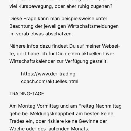
viel Kurs­be­we­gung, oder eher ruhig zugehen?
Die­se Fra­ge kann man bei­spiels­wei­se unter
Beach­tung der jewei­li­gen Wirt­schafts­mel­dun­gen
im vor­ab etwas abschätzen.
Nähe­re Infos dazu fin­dest Du auf mei­ner Web­sei­
te, dort habe ich für Dich einen aktu­el­len Live-
Wirt­schafts­ka­len­der zur Ver­fü­gung gestellt.
https://www.der-trading-
coach.com/aktuelles.html
TRADING-TAGE
Am Mon­tag Vor­mit­tag und am Frei­tag Nach­mit­tag
gehe bei Mel­dungs­knapp­heit am bes­ten kei­ne
Trades ein, oder ris­kie­re kei­ne Gewin­ne der
Woche oder des lau­fen­den Monats.