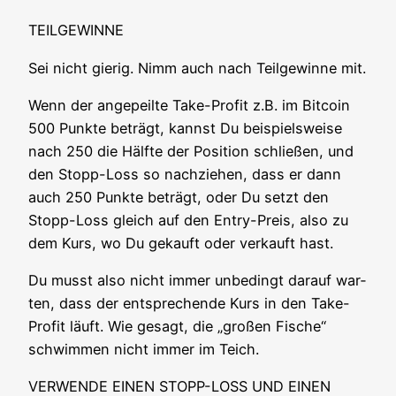
TEILGEWINNE
Sei nicht gie­rig. Nimm auch nach Teil­ge­win­ne mit.
Wenn der ange­peil­te Take-Pro­fit z.B. im Bit­co­in
500 Punk­te beträgt, kannst Du bei­spiels­wei­se
nach 250 die Hälf­te der Posi­ti­on schlie­ßen, und
den Stopp-Loss so nach­zie­hen, dass er dann
auch 250 Punk­te beträgt, oder Du setzt den
Stopp-Loss gleich auf den Ent­ry-Preis, also zu
dem Kurs, wo Du gekauft oder ver­kauft hast.
Du musst also nicht immer unbe­dingt dar­auf war­
ten, dass der ent­spre­chen­de Kurs in den Take-
Pro­fit läuft. Wie gesagt, die „gro­ßen Fische“
schwim­men nicht immer im Teich.
VERWENDE EINEN STOPP-LOSS UND EINEN