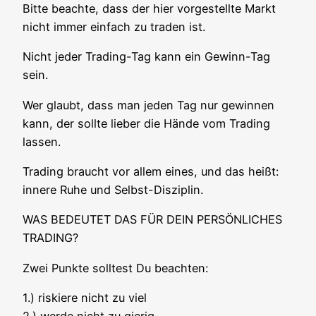
Bit­te beach­te, dass der hier vor­ge­stell­te Markt
nicht immer ein­fach zu traden ist.
Nicht jeder Tra­ding-Tag kann ein Gewinn-Tag
sein.
Wer glaubt, dass man jeden Tag nur gewin­nen
kann, der soll­te lie­ber die Hän­de vom Tra­ding
lassen.
Tra­ding braucht vor allem eines, und das heißt:
inne­re Ruhe und Selbst-Disziplin.
WAS BEDEUTET DAS FÜR DEIN PERSÖNLICHES
TRADING?
Zwei Punk­te soll­test Du beachten:
1.) ris­kie­re nicht zu viel
2.) wer­de nicht zu gierig.