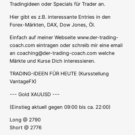
Tra­ding­ideen oder Spe­cials für Trader an.
Hier gibt es z.B. inter­es­san­te Ent­ries in den
Forex-Märk­ten, DAX, Dow Jones, Öl.
Ein­fach auf mei­ner Web­sei­te www.der-trading-
coach.com ein­tra­gen oder schreib mir eine email
an coaching@der-trading-coach.com wel­che
Märk­te und Kur­se Dich interessieren.
TRADING-IDEEN FÜR HEUTE (Kurs­stel­lung
VantageFX)
--- Gold XAUUSD ---
(Ein­stieg aktu­ell gegen 09:00 bis ca. 22:00)
Long @ 2790
Short @ 2776