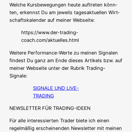
Wel­che Kurs­be­we­gun­gen heu­te auf­tre­ten könn­
ten, erkennst Du am jeweils tages­ak­tu­el­len Wirt­
schafts­ka­len­der auf mei­ner Webseite:
https://www.der-trading-
coach.com/aktuelles.html
Wei­te­re Per­for­mance-Wer­te zu mei­nen Signa­len
fin­dest Du ganz am Ende die­ses Arti­kels bzw. auf
mei­ner Web­sei­te unter der Rubrik Trading-
Signale:
SIGNALE UND LIVE-
TRADING
NEWSLETTER FÜR TRADING-IDEEN
Für alle inter­es­sier­ten Trader bie­te ich einen
regel­mä­ßig erschei­nen­den News­let­ter mit mei­nen