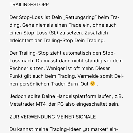
TRAILING-STOPP
Der Stop-Loss ist Dein „Ret­tungs­ring“ beim Tra­
ding. Gehe nie­mals einen Trade ein, ohne auch
einen Stop-Loss (SL) zu set­zen. Zusätz­lich
erleich­tert der Trai­ling-Stop Dein Trading.
Der Trai­ling-Stop zieht auto­ma­tisch den Stop-
Loss nach. Du musst dann nicht stän­dig vor dem
Rech­ner sit­zen. Weni­ger ist oft mehr. Die­ser
Punkt gilt auch beim Tra­ding. Ver­mei­de somit Dei­
nen per­sön­li­chen Trader-Burn-Out
.
Jedoch soll­te Dei­ne Han­dels­platt­form lau­fen, z.B.
Metat­rader MT4, der PC also ein­ge­schal­tet sein.
ZUR VERWENDUNG MEINER SIGNALE
Du kannst mei­ne Tra­ding-Ideen „at mar­ket“ ein­