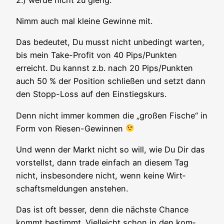
Nimm auch mal klei­ne Gewin­ne mit.
Das bedeu­tet, Du musst nicht unbe­dingt war­ten,
bis mein Take-Pro­fit von 40 Pips/Punkten
erreicht. Du kannst z.b. nach 20 Pips/Punkten
auch 50 % der Posi­ti­on schlie­ßen und setzt dann
den Stopp-Loss auf den Einstiegskurs.
Denn nicht immer kom­men die „gro­ßen Fische“ in
Form von Riesen-Gewinnen
Und wenn der Markt nicht so will, wie Du Dir das
vor­stellst, dann trade ein­fach an die­sem Tag
nicht, ins­be­son­de­re nicht, wenn kei­ne Wirt­
schafts­mel­dun­gen anstehen.
Das ist oft bes­ser, denn die nächs­te Chan­ce
kommt bestimmt. Viel­leicht schon in den kom­