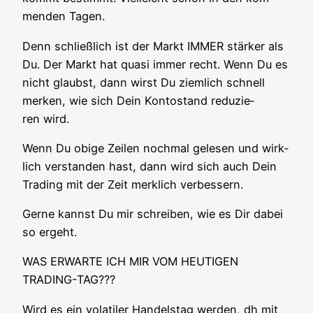
men­den Tagen.
Denn schließ­lich ist der Markt IMMER stär­ker als
Du. Der Markt hat qua­si immer recht. Wenn Du es
nicht glaubst, dann wirst Du ziem­lich schnell
mer­ken, wie sich Dein Kon­to­stand redu­zie­
ren wird.
Wenn Du obi­ge Zei­len noch­mal gele­sen und wirk­
lich ver­stan­den hast, dann wird sich auch Dein
Tra­ding mit der Zeit merk­lich verbessern.
Ger­ne kannst Du mir schrei­ben, wie es Dir dabei
so ergeht.
WAS ERWARTE ICH MIR VOM HEUTIGEN
TRADING-TAG???
Wird es ein vola­ti­ler Han­dels­tag wer­den, dh mit