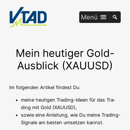
Zum
Inhalt
Menü
springen
Mein heutiger Gold-
Ausblick (XAUUSD)
Im fol­gen­den Arti­kel fin­dest Du
mei­ne heu­ti­gen Tra­ding-Ideen für das Tra­
ding mit Gold (XAUUSD),
sowie eine Anlei­tung, wie Du mei­ne Tra­ding-
Signa­le am bes­ten umset­zen kannst.