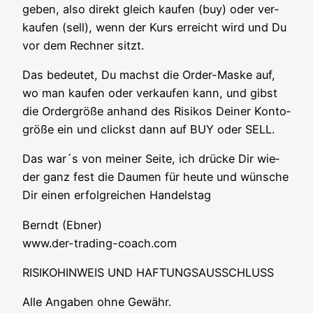
ge­ben, also direkt gleich kau­fen (buy) oder ver­
kau­fen (sell), wenn der Kurs erreicht wird und Du
vor dem Rech­ner sitzt.
Das bedeu­tet, Du machst die Order-Mas­ke auf,
wo man kau­fen oder ver­kau­fen kann, und gibst
die Order­grö­ße anhand des Risi­kos Dei­ner Kon­to­
grö­ße ein und clickst dann auf BUY oder SELL.
Das war´s von mei­ner Sei­te, ich drü­cke Dir wie­
der ganz fest die Dau­men für heu­te und wün­sche
Dir einen erfolg­rei­chen Handelstag
Berndt (Ebner)
www.der-trading-coach.com
RISIKOHINWEIS UND HAFTUNGSAUSSCHLUSS
Alle Anga­ben ohne Gewähr.