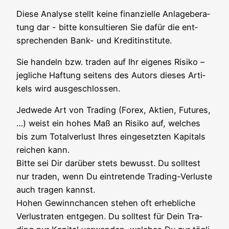
Die­se Ana­ly­se stellt kei­ne finan­zi­el­le Anla­ge­be­ra­
tung dar - bit­te kon­sul­tie­ren Sie dafür die ent­
spre­chen­den Bank- und Kreditinstitute.
Sie han­deln bzw. traden auf Ihr eige­nes Risi­ko –
jeg­li­che Haf­tung sei­tens des Autors die­ses Arti­
kels wird ausgeschlossen.
Jed­we­de Art von Tra­ding (Forex, Akti­en, Futures,
…) weist ein hohes Maß an Risi­ko auf, wel­ches
bis zum Total­ver­lust Ihres ein­ge­setz­ten Kapi­tals
rei­chen kann.
Bit­te sei Dir dar­über stets bewusst. Du soll­test
nur traden, wenn Du ein­tre­ten­de Tra­ding-Ver­lus­te
auch tra­gen kannst.
Hohen Gewinn­chan­cen ste­hen oft erheb­li­che
Ver­lust­ra­ten ent­ge­gen. Du soll­test für Dein Tra­