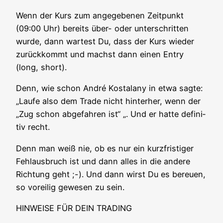
Wenn der Kurs zum ange­ge­be­nen Zeit­punkt
(09:00 Uhr) bereits über- oder unter­schrit­ten
wur­de, dann war­test Du, dass der Kurs wie­der
zurück­kommt und machst dann einen Ent­ry
(long, short).
Denn, wie schon André Kostala­ny in etwa sag­te:
„Lau­fe also dem Trade nicht hin­ter­her, wenn der
„Zug schon abge­fah­ren ist“ „. Und er hat­te defi­ni­
tiv recht.
Denn man weiß nie, ob es nur ein kurz­fris­ti­ger
Fehl­aus­bruch ist und dann alles in die ande­re
Rich­tung geht ;-). Und dann wirst Du es bereu­en,
so vor­ei­lig gewe­sen zu sein.
HINWEISE FÜR DEIN TRADING