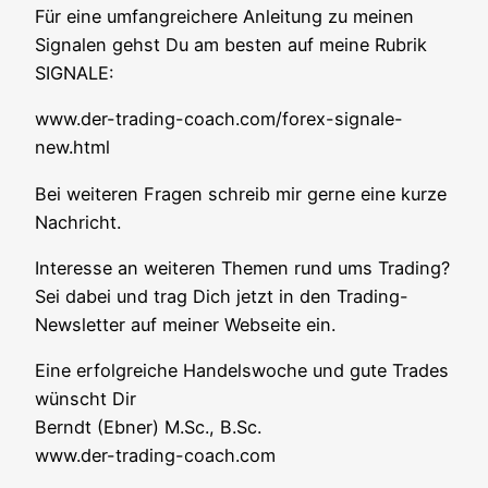
Für eine umfang­rei­che­re Anlei­tung zu mei­nen
Signa­len gehst Du am bes­ten auf mei­ne Rubrik
SIGNALE:
www.der-trading-coach.com/forex-signale-
new.html
Bei wei­te­ren Fra­gen schreib mir ger­ne eine kur­ze
Nachricht.
Inter­es­se an wei­te­ren The­men rund ums Tra­ding?
Sei dabei und trag Dich jetzt in den Tra­ding-
News­let­ter auf mei­ner Web­sei­te ein.
Eine erfolg­rei­che Han­dels­wo­che und gute Trades
wünscht Dir
Berndt (Ebner) M.Sc., B.Sc.
www.der-trading-coach.com