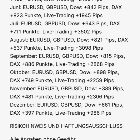
Juni: EURUSD, GBPUSD, Dow: +842 Pips, DAX
+823 Punk­te, Live-Tra­ding +1945 Pips
Juli: EURUSD, GBPUSD, Dow: +643 Pips, DAX
+711 Punk­te, Live-Tra­ding +3502 Pips
August: EURUSD, GBPUSD, Dow: +821 Pips, DAX
+537 Punk­te, Live-Tra­ding +3098 Pips
Sep­tem­ber: EURUSD, GBPUSD, Dow: +815 Pips,
DAX +886 Punk­te, Live-Tra­ding +2868 Pips
Okto­ber: EURUSD, GBPUSD, Dow: +898 Pips,
DAX +749 Punk­te, Live-Tra­ding +2259 Pips
Novem­ber: EURUSD, GBPUSD, Dow: +389 Pips,
DAX +481 Punk­te, Live-Tra­ding +2306 Pips
Dezem­ber: EURUSD, GBPUSD, Dow: +661 Pips,
DAX +397 Punk­te, Live-Tra­ding +986 Pips
RISIKOHINWEIS UND HAFTUNGSAUSSCHLUSS
Alle Anga­ben ohne Gewähr.