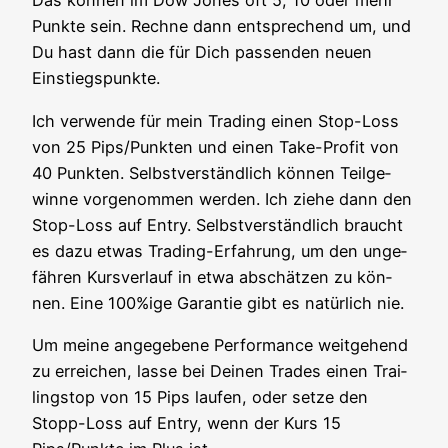
Das kön­nen im Dow Jones oft 5, 10 oder mehr
Punk­te sein. Rech­ne dann ent­spre­chend um, und
Du hast dann die für Dich pas­sen­den neu­en
Einstiegspunkte.
Ich ver­wen­de für mein Tra­ding einen Stop-Loss
von 25 Pips/Punkten und einen Take-Pro­fit von
40 Punk­ten. Selbst­ver­ständ­lich kön­nen Teil­ge­
win­ne vor­ge­nom­men wer­den. Ich zie­he dann den
Stop-Loss auf Ent­ry. Selbst­ver­ständ­lich braucht
es dazu etwas Tra­ding-Erfah­rung, um den unge­
fäh­ren Kurs­ver­lauf in etwa abschät­zen zu kön­
nen. Eine 100%ige Garan­tie gibt es natür­lich nie.
Um mei­ne ange­ge­be­ne Per­for­mance weit­ge­hend
zu errei­chen, las­se bei Dei­nen Trades einen Trai­
lings­top von 15 Pips lau­fen, oder set­ze den
Stopp-Loss auf Ent­ry, wenn der Kurs 15