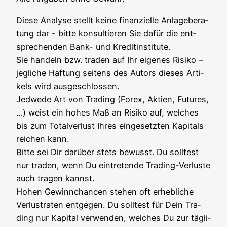
Die­se Ana­ly­se stellt kei­ne finan­zi­el­le Anla­ge­be­ra­
tung dar - bit­te kon­sul­tie­ren Sie dafür die ent­
spre­chen­den Bank- und Kre­dit­in­sti­tu­te.
Sie han­deln bzw. traden auf Ihr eige­nes Risi­ko –
jeg­li­che Haf­tung sei­tens des Autors die­ses Arti­
kels wird aus­ge­schlos­sen.
Jed­we­de Art von Tra­ding (Forex, Akti­en, Futures,
…) weist ein hohes Maß an Risi­ko auf, wel­ches
bis zum Total­ver­lust Ihres ein­ge­setz­ten Kapi­tals
rei­chen kann.
Bit­te sei Dir dar­über stets bewusst. Du soll­test
nur traden, wenn Du ein­tre­ten­de Tra­ding-Ver­lus­te
auch tra­gen kannst.
Hohen Gewinn­chan­cen ste­hen oft erheb­li­che
Ver­lust­ra­ten ent­ge­gen. Du soll­test für Dein Tra­
ding nur Kapi­tal ver­wen­den, wel­ches Du zur täg­li­