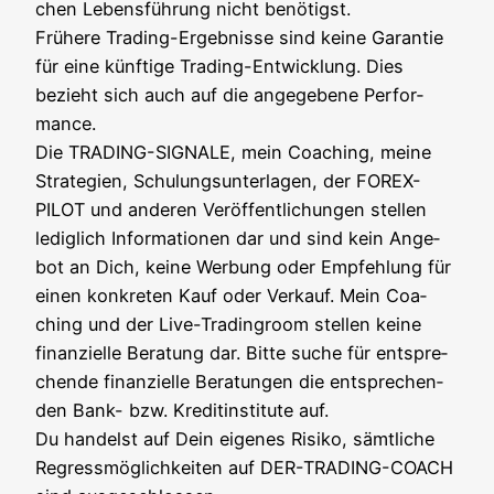
chen Lebens­füh­rung nicht benö­tigst.
Frü­he­re Tra­ding-Ergeb­nis­se sind kei­ne Garan­tie
für eine künf­ti­ge Tra­ding-Ent­wick­lung. Dies
bezieht sich auch auf die ange­ge­be­ne Per­for­
mance.
Die TRADING-SIGNALE, mein Coa­ching, mei­ne
Stra­te­gien, Schu­lungs­un­ter­la­gen, der FOREX-
PILOT und ande­ren Ver­öf­fent­li­chun­gen stel­len
ledig­lich Infor­ma­tio­nen dar und sind kein Ange­
bot an Dich, kei­ne Wer­bung oder Emp­feh­lung für
einen kon­kre­ten Kauf oder Ver­kauf. Mein Coa­
ching und der Live-Tra­din­g­room stel­len kei­ne
finan­zi­el­le Bera­tung dar. Bit­te suche für ent­spre­
chen­de finan­zi­el­le Bera­tun­gen die ent­spre­chen­
den Bank- bzw. Kre­dit­in­sti­tu­te auf.
Du han­delst auf Dein eige­nes Risi­ko, sämt­li­che
Regress­mög­lich­kei­ten auf DER-TRADING-COACH