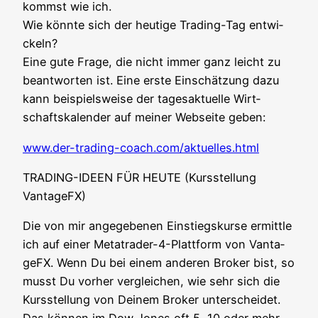
kommst wie ich.
Wie könn­te sich der heu­ti­ge Tra­ding-Tag ent­wi­
ckeln?
Eine gute Fra­ge, die nicht immer ganz leicht zu
beant­wor­ten ist. Eine ers­te Ein­schät­zung dazu
kann bei­spiels­wei­se der tages­ak­tu­el­le Wirt­
schafts­ka­len­der auf mei­ner Web­sei­te geben:
www.der-trading-coach.com/aktuelles.html
TRADING-IDEEN FÜR HEUTE (Kurs­stel­lung
VantageFX)
Die von mir ange­ge­be­nen Ein­stiegs­kur­se ermitt­le
ich auf einer Metat­rader-4-Platt­form von Van­ta­
ge­FX. Wenn Du bei einem ande­ren Bro­ker bist, so
musst Du vor­her ver­glei­chen, wie sehr sich die
Kurs­stel­lung von Dei­nem Bro­ker unter­schei­det.