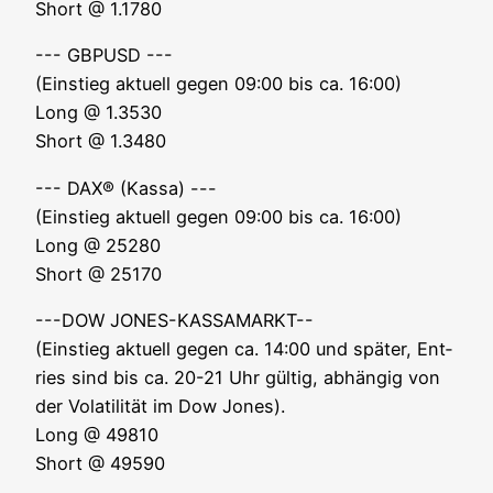
Short @ 1.1780
--- GBPUSD ---
(Ein­stieg aktu­ell gegen 09:00 bis ca. 16:00)
Long @ 1.3530
Short @ 1.3480
--- DAX® (Kas­sa) ---
(Ein­stieg aktu­ell gegen 09:00 bis ca. 16:00)
Long @ 25280
Short @ 25170
---DOW JONES-KASSAMARKT--
(Ein­stieg aktu­ell gegen ca. 14:00 und spä­ter, Ent­
ries sind bis ca. 20-21 Uhr gül­tig, abhän­gig von
der Vola­ti­li­tät im Dow Jones).
Long @ 49810
Short @ 49590