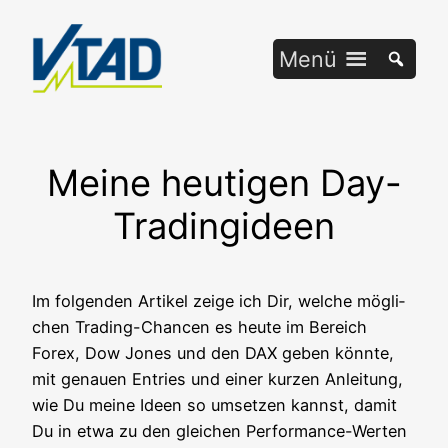
Zum
Inhalt
Menü
springen
Meine heutigen Day-
Tradingideen
Im fol­gen­den Arti­kel zei­ge ich Dir, wel­che mög­li­
chen Tra­ding-Chan­cen es heu­te im Bereich
Forex, Dow Jones und den DAX geben könn­te,
mit genau­en Ent­ries und einer kur­zen Anlei­tung,
wie Du mei­ne Ideen so umset­zen kannst, damit
Du in etwa zu den glei­chen Per­for­mance-Wer­ten