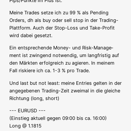
Pips/Punkte im Plus ist.
Mei­ne Trades set­ze ich zu 99 % als Pen­ding
Orders, dh als buy oder sell stop in der Tra­ding-
Platt­form. Auch der Stop-Loss und Take-Pro­fit
wird dabei gesetzt.
Ein ent­spre­chen­de Money- und Risk-Manage­
ment ist zwin­gend not­wen­dig, um lang­fris­tig auf
den Märk­ten erfolg­reich zu agie­ren. In mei­nem
Fall ris­kie­re ich ca. 1-3 % pro Trade.
Und last but not least: mei­ne Ent­ries gel­ten in der
ange­ge­be­nen Tra­ding-Zeit zwei­mal in die glei­che
Rich­tung (long, short)
--- EURUSD ---
(Ein­stieg aktu­ell gegen 09:00 bis ca. 16:00)
Long @ 1.1815