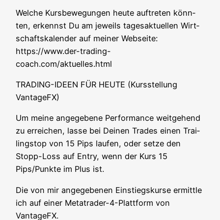
Wel­che Kurs­be­we­gun­gen heu­te auf­tre­ten könn­
ten, erkennst Du am jeweils tages­ak­tu­el­len Wirt­
schafts­ka­len­der auf mei­ner Web­sei­te:
https://www.der-trading-
coach.com/aktuelles.html
TRADING-IDEEN FÜR HEUTE (Kurs­stel­lung
VantageFX)
Um mei­ne ange­ge­be­ne Per­for­mance weit­ge­hend
zu errei­chen, las­se bei Dei­nen Trades einen Trai­
lings­top von 15 Pips lau­fen, oder set­ze den
Stopp-Loss auf Ent­ry, wenn der Kurs 15
Pips/Punkte im Plus ist.
Die von mir ange­ge­be­nen Ein­stiegs­kur­se ermitt­le
ich auf einer Metat­rader-4-Platt­form von
VantageFX.