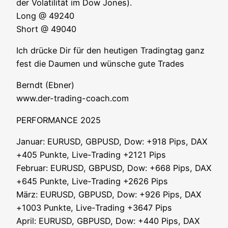
der Vola­ti­li­tät im Dow Jones).
Long @ 49240
Short @ 49040
Ich drü­cke Dir für den heu­ti­gen Tra­ding­tag ganz
fest die Dau­men und wün­sche gute Trades
Berndt (Ebner)
www.der-trading-coach.com
PERFORMANCE 2025
Janu­ar: EURUSD, GBPUSD, Dow: +918 Pips, DAX
+405 Punk­te, Live-Tra­ding +2121 Pips
Febru­ar: EURUSD, GBPUSD, Dow: +668 Pips, DAX
+645 Punk­te, Live-Tra­ding +2626 Pips
März: EURUSD, GBPUSD, Dow: +926 Pips, DAX
+1003 Punk­te, Live-Tra­ding +3647 Pips
April: EURUSD, GBPUSD, Dow: +440 Pips, DAX