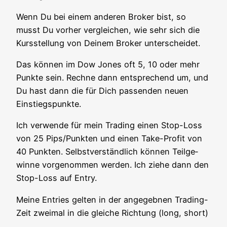
Wenn Du bei einem ande­ren Bro­ker bist, so
musst Du vor­her ver­glei­chen, wie sehr sich die
Kurs­stel­lung von Dei­nem Bro­ker unterscheidet.
Das kön­nen im Dow Jones oft 5, 10 oder mehr
Punk­te sein. Rech­ne dann ent­spre­chend um, und
Du hast dann die für Dich pas­sen­den neu­en
Einstiegspunkte.
Ich ver­wen­de für mein Tra­ding einen Stop-Loss
von 25 Pips/Punkten und einen Take-Pro­fit von
40 Punk­ten. Selbst­ver­ständ­lich kön­nen Teil­ge­
win­ne vor­ge­nom­men wer­den. Ich zie­he dann den
Stop-Loss auf Entry.
Mei­ne Ent­ries gel­ten in der ange­geb­nen Tra­ding-
Zeit zwei­mal in die glei­che Rich­tung (long, short)