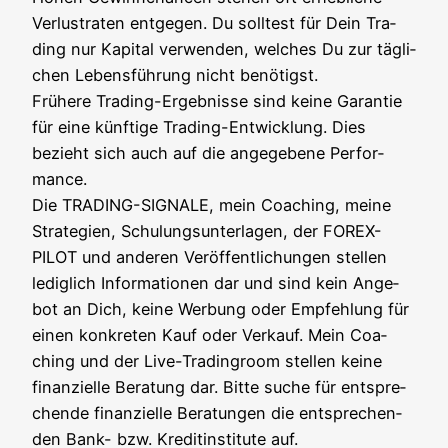
Ver­lust­ra­ten ent­ge­gen. Du soll­test für Dein Tra­
ding nur Kapi­tal ver­wen­den, wel­ches Du zur täg­li­
chen Lebens­füh­rung nicht benö­tigst.
Frü­he­re Tra­ding-Ergeb­nis­se sind kei­ne Garan­tie
für eine künf­ti­ge Tra­ding-Ent­wick­lung. Dies
bezieht sich auch auf die ange­ge­be­ne Per­for­
mance.
Die TRADING-SIGNALE, mein Coa­ching, mei­ne
Stra­te­gien, Schu­lungs­un­ter­la­gen, der FOREX-
PILOT und ande­ren Ver­öf­fent­li­chun­gen stel­len
ledig­lich Infor­ma­tio­nen dar und sind kein Ange­
bot an Dich, kei­ne Wer­bung oder Emp­feh­lung für
einen kon­kre­ten Kauf oder Ver­kauf. Mein Coa­
ching und der Live-Tra­din­g­room stel­len kei­ne
finan­zi­el­le Bera­tung dar. Bit­te suche für ent­spre­
chen­de finan­zi­el­le Bera­tun­gen die ent­spre­chen­
den Bank- bzw. Kre­dit­in­sti­tu­te auf.