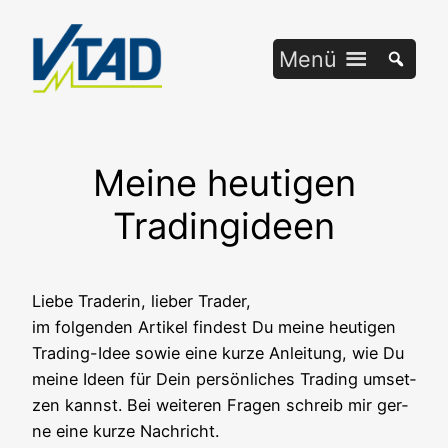
Zum
Inhalt
Menü
springen
Meine heutigen
Tradingideen
Lie­be Trade­rin, lie­ber Trader,
im fol­gen­den Arti­kel fin­dest Du mei­ne heu­ti­gen
Tra­ding-Idee sowie eine kur­ze Anlei­tung, wie Du
mei­ne Ideen für Dein per­sön­li­ches Tra­ding umset­
zen kannst. Bei wei­te­ren Fra­gen schreib mir ger­
ne eine kur­ze Nachricht.