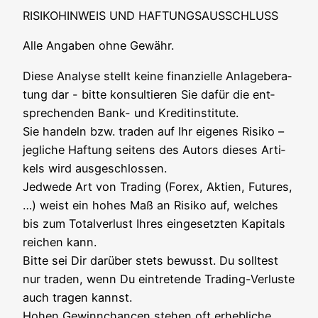
RISIKOHINWEIS UND HAFTUNGSAUSSCHLUSS
Alle Anga­ben ohne Gewähr.
Die­se Ana­ly­se stellt kei­ne finan­zi­el­le Anla­ge­be­ra­
tung dar - bit­te kon­sul­tie­ren Sie dafür die ent­
spre­chen­den Bank- und Kre­dit­in­sti­tu­te.
Sie han­deln bzw. traden auf Ihr eige­nes Risi­ko –
jeg­li­che Haf­tung sei­tens des Autors die­ses Arti­
kels wird aus­ge­schlos­sen.
Jed­we­de Art von Tra­ding (Forex, Akti­en, Futures,
…) weist ein hohes Maß an Risi­ko auf, wel­ches
bis zum Total­ver­lust Ihres ein­ge­setz­ten Kapi­tals
rei­chen kann.
Bit­te sei Dir dar­über stets bewusst. Du soll­test
nur traden, wenn Du ein­tre­ten­de Tra­ding-Ver­lus­te
auch tra­gen kannst.
Hohen Gewinn­chan­cen ste­hen oft erheb­li­che