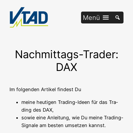
Zum
Inhalt
Menü
springen
Nachmittags-Trader:
DAX
Im fol­gen­den Arti­kel fin­dest Du
mei­ne heu­ti­gen Tra­ding-Ideen für das Tra­
ding des DAX,
sowie eine Anlei­tung, wie Du mei­ne Tra­ding-
Signa­le am bes­ten umset­zen kannst.