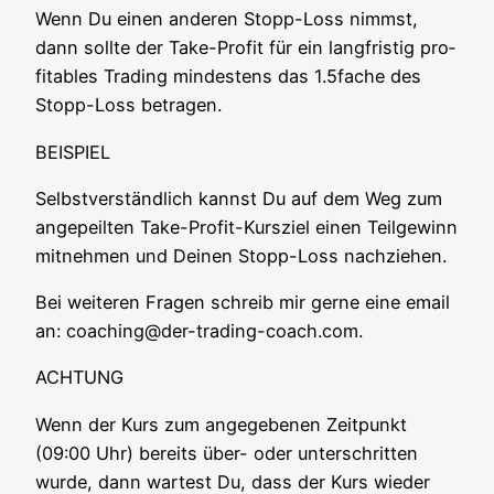
Wenn Du einen ande­ren Stopp-Loss nimmst,
dann soll­te der Take-Pro­fit für ein lang­fris­tig pro­
fi­ta­bles Tra­ding min­des­tens das 1.5fache des
Stopp-Loss betragen.
BEISPIEL
Selbst­ver­ständ­lich kannst Du auf dem Weg zum
ange­peil­ten Take-Pro­fit-Kurs­ziel einen Teil­ge­winn
mit­neh­men und Dei­nen Stopp-Loss nachziehen.
Bei wei­te­ren Fra­gen schreib mir ger­ne eine email
an: coaching@der-trading-coach.com.
ACHTUNG
Wenn der Kurs zum ange­ge­be­nen Zeit­punkt
(09:00 Uhr) bereits über- oder unter­schrit­ten
wur­de, dann war­test Du, dass der Kurs wie­der