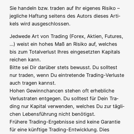
Sie han­deln bzw. traden auf Ihr eige­nes Risi­ko –
jeg­li­che Haf­tung sei­tens des Autors die­ses Arti­
kels wird ausgeschlossen.
Jed­we­de Art von Tra­ding (Forex, Akti­en, Futures,
…) weist ein hohes Maß an Risi­ko auf, wel­ches
bis zum Total­ver­lust Ihres ein­ge­setz­ten Kapi­tals
rei­chen kann.
Bit­te sei Dir dar­über stets bewusst. Du soll­test
nur traden, wenn Du ein­tre­ten­de Tra­ding-Ver­lus­te
auch tra­gen kannst.
Hohen Gewinn­chan­cen ste­hen oft erheb­li­che
Ver­lust­ra­ten ent­ge­gen. Du soll­test für Dein Tra­
ding nur Kapi­tal ver­wen­den, wel­ches Du zur täg­li­
chen Lebens­füh­rung nicht benö­tigst.
Frü­he­re Tra­ding-Ergeb­nis­se sind kei­ne Garan­tie
für eine künf­ti­ge Tra­ding-Ent­wick­lung. Dies