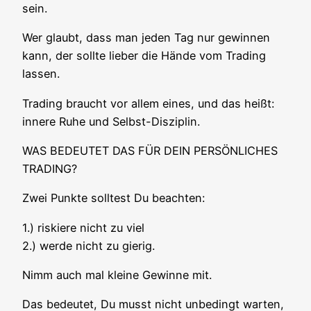
sein.
Wer glaubt, dass man jeden Tag nur gewin­nen
kann, der soll­te lie­ber die Hän­de vom Tra­ding
lassen.
Tra­ding braucht vor allem eines, und das heißt:
inne­re Ruhe und Selbst-Disziplin.
WAS BEDEUTET DAS FÜR DEIN PERSÖNLICHES
TRADING?
Zwei Punk­te soll­test Du beachten:
1.) ris­kie­re nicht zu viel
2.) wer­de nicht zu gierig.
Nimm auch mal klei­ne Gewin­ne mit.
Das bedeu­tet, Du musst nicht unbe­dingt war­ten,