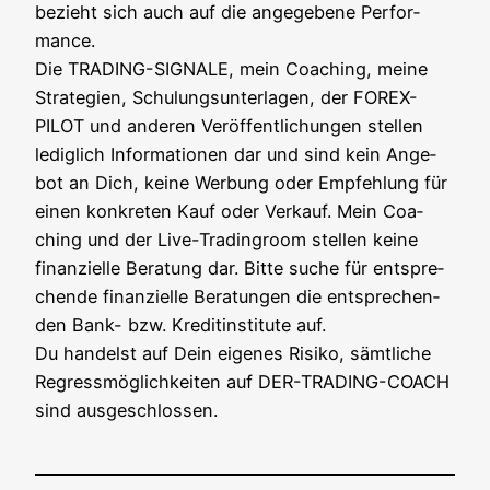
bezieht sich auch auf die ange­ge­be­ne Per­for­
mance.
Die TRADING-SIGNALE, mein Coa­ching, mei­ne
Stra­te­gien, Schu­lungs­un­ter­la­gen, der FOREX-
PILOT und ande­ren Ver­öf­fent­li­chun­gen stel­len
ledig­lich Infor­ma­tio­nen dar und sind kein Ange­
bot an Dich, kei­ne Wer­bung oder Emp­feh­lung für
einen kon­kre­ten Kauf oder Ver­kauf. Mein Coa­
ching und der Live-Tra­din­g­room stel­len kei­ne
finan­zi­el­le Bera­tung dar. Bit­te suche für ent­spre­
chen­de finan­zi­el­le Bera­tun­gen die ent­spre­chen­
den Bank- bzw. Kre­dit­in­sti­tu­te auf.
Du han­delst auf Dein eige­nes Risi­ko, sämt­li­che
Regress­mög­lich­kei­ten auf DER-TRADING-COACH
sind ausgeschlossen.