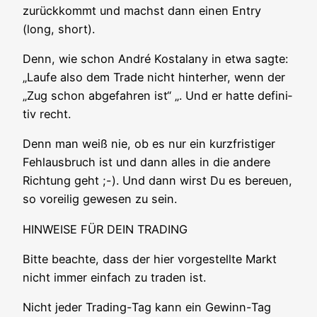
zurück­kommt und machst dann einen Ent­ry
(long, short).
Denn, wie schon André Kostala­ny in etwa sag­te:
„Lau­fe also dem Trade nicht hin­ter­her, wenn der
„Zug schon abge­fah­ren ist“ „. Und er hat­te defi­ni­
tiv recht.
Denn man weiß nie, ob es nur ein kurz­fris­ti­ger
Fehl­aus­bruch ist und dann alles in die ande­re
Rich­tung geht ;-). Und dann wirst Du es bereu­en,
so vor­ei­lig gewe­sen zu sein.
HINWEISE FÜR DEIN TRADING
Bit­te beach­te, dass der hier vor­ge­stell­te Markt
nicht immer ein­fach zu traden ist.
Nicht jeder Tra­ding-Tag kann ein Gewinn-Tag