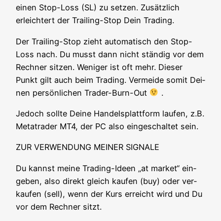
einen Stop-Loss (SL) zu set­zen. Zusätz­lich
erleich­tert der Trai­ling-Stop Dein Trading.
Der Trai­ling-Stop zieht auto­ma­tisch den Stop-
Loss nach. Du musst dann nicht stän­dig vor dem
Rech­ner sit­zen. Weni­ger ist oft mehr. Die­ser
Punkt gilt auch beim Tra­ding. Ver­mei­de somit Dei­
nen per­sön­li­chen Trader-Burn-Out
.
Jedoch soll­te Dei­ne Han­dels­platt­form lau­fen, z.B.
Metat­rader MT4, der PC also ein­ge­schal­tet sein.
ZUR VERWENDUNG MEINER SIGNALE
Du kannst mei­ne Tra­ding-Ideen „at mar­ket“ ein­
ge­ben, also direkt gleich kau­fen (buy) oder ver­
kau­fen (sell), wenn der Kurs erreicht wird und Du
vor dem Rech­ner sitzt.