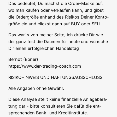
Das bedeu­tet, Du machst die Order-Mas­ke auf,
wo man kau­fen oder ver­kau­fen kann, und gibst
die Order­grö­ße anhand des Risi­kos Dei­ner Kon­to­
grö­ße ein und clickst dann auf BUY oder SELL.
Das war´s von mei­ner Sei­te, ich drü­cke Dir wie­
der ganz fest die Dau­men für heu­te und wün­sche
Dir einen erfolg­rei­chen Handelstag
Berndt (Ebner)
https://www.der-trading-coach.com
RISIKOHINWEIS UND HAFTUNGSAUSSCHLUSS
Alle Anga­ben ohne Gewähr.
Die­se Ana­ly­se stellt kei­ne finan­zi­el­le Anla­ge­be­ra­
tung dar - bit­te kon­sul­tie­ren Sie dafür die ent­
spre­chen­den Bank- und Kreditinstitute.