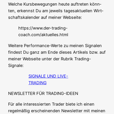
Wel­che Kurs­be­we­gun­gen heu­te auf­tre­ten könn­
ten, erkennst Du am jeweils tages­ak­tu­el­len Wirt­
schafts­ka­len­der auf mei­ner Webseite:
https://www.der-trading-
coach.com/aktuelles.html
Wei­te­re Per­for­mance-Wer­te zu mei­nen Signa­len
fin­dest Du ganz am Ende die­ses Arti­kels bzw. auf
mei­ner Web­sei­te unter der Rubrik Trading-
Signale:
SIGNALE UND LIVE-
TRADING
NEWSLETTER FÜR TRADING-IDEEN
Für alle inter­es­sier­ten Trader bie­te ich einen
regel­mä­ßig erschei­nen­den News­let­ter mit mei­nen