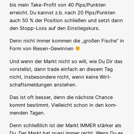
bis mein Take-Pro­fit von 40 Pips/Punkten
erreicht. Du kannst z.b. nach 20 Pips/Punkten
auch 50 % der Posi­ti­on schlie­ßen und setzt dann
den Stopp-Loss auf den Einstiegskurs.
Denn nicht immer kom­men die „gro­ßen Fische“ in
Form von Riesen-Gewinnen
Und wenn der Markt nicht so will, wie Du Dir das
vor­stellst, dann trade ein­fach an die­sem Tag
nicht, ins­be­son­de­re nicht, wenn kei­ne Wirt­
schafts­mel­dun­gen anstehen.
Das ist oft bes­ser, denn die nächs­te Chan­ce
kommt bestimmt. Viel­leicht schon in den kom­
men­den Tagen.
Denn schließ­lich ist der Markt IMMER stär­ker als
Du. Der Markt hat qua­si immer recht. Wenn Du es