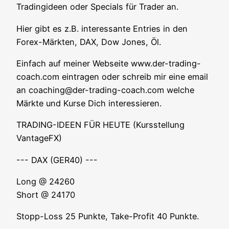
Tra­ding­ideen oder Spe­cials für Trader an.
Hier gibt es z.B. inter­es­san­te Ent­ries in den
Forex-Märk­ten, DAX, Dow Jones, Öl.
Ein­fach auf mei­ner Web­sei­te www.der-trading-
coach.com ein­tra­gen oder schreib mir eine email
an coaching@der-trading-coach.com wel­che
Märk­te und Kur­se Dich interessieren.
TRADING-IDEEN FÜR HEUTE (Kurs­stel­lung
VantageFX)
--- DAX (GER40) ---
Long @ 24260
Short @ 24170
Stopp-Loss 25 Punk­te, Take-Pro­fit 40 Punkte.