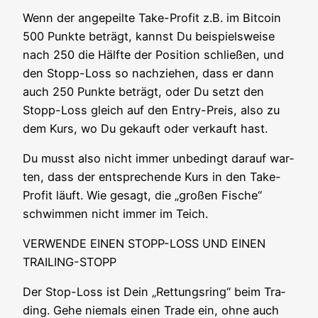
Wenn der ange­peil­te Take-Pro­fit z.B. im Bit­co­in
500 Punk­te beträgt, kannst Du bei­spiels­wei­se
nach 250 die Hälf­te der Posi­ti­on schlie­ßen, und
den Stopp-Loss so nach­zie­hen, dass er dann
auch 250 Punk­te beträgt, oder Du setzt den
Stopp-Loss gleich auf den Ent­ry-Preis, also zu
dem Kurs, wo Du gekauft oder ver­kauft hast.
Du musst also nicht immer unbe­dingt dar­auf war­
ten, dass der ent­spre­chen­de Kurs in den Take-
Pro­fit läuft. Wie gesagt, die „gro­ßen Fische“
schwim­men nicht immer im Teich.
VERWENDE EINEN STOPP-LOSS UND EINEN
TRAILING-STOPP
Der Stop-Loss ist Dein „Ret­tungs­ring“ beim Tra­
ding. Gehe nie­mals einen Trade ein, ohne auch