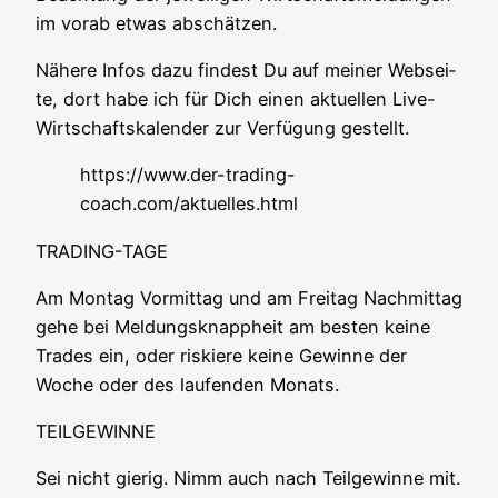
im vor­ab etwas abschätzen.
Nähe­re Infos dazu fin­dest Du auf mei­ner Web­sei­
te, dort habe ich für Dich einen aktu­el­len Live-
Wirt­schafts­ka­len­der zur Ver­fü­gung gestellt.
https://www.der-trading-
coach.com/aktuelles.html
TRADING-TAGE
Am Mon­tag Vor­mit­tag und am Frei­tag Nach­mit­tag
gehe bei Mel­dungs­knapp­heit am bes­ten kei­ne
Trades ein, oder ris­kie­re kei­ne Gewin­ne der
Woche oder des lau­fen­den Monats.
TEILGEWINNE
Sei nicht gie­rig. Nimm auch nach Teil­ge­win­ne mit.