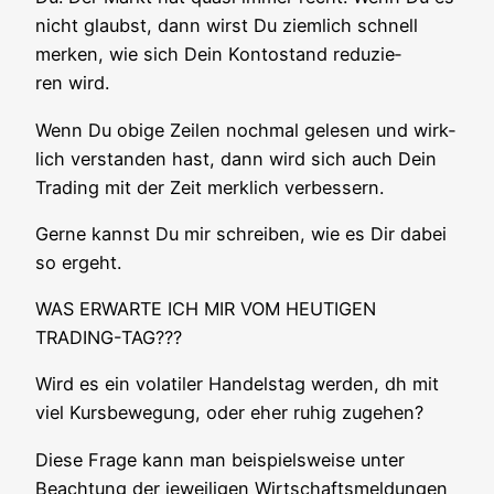
nicht glaubst, dann wirst Du ziem­lich schnell
mer­ken, wie sich Dein Kon­to­stand redu­zie­
ren wird.
Wenn Du obi­ge Zei­len noch­mal gele­sen und wirk­
lich ver­stan­den hast, dann wird sich auch Dein
Tra­ding mit der Zeit merk­lich verbessern.
Ger­ne kannst Du mir schrei­ben, wie es Dir dabei
so ergeht.
WAS ERWARTE ICH MIR VOM HEUTIGEN
TRADING-TAG???
Wird es ein vola­ti­ler Han­dels­tag wer­den, dh mit
viel Kurs­be­we­gung, oder eher ruhig zugehen?
Die­se Fra­ge kann man bei­spiels­wei­se unter
Beach­tung der jewei­li­gen Wirt­schafts­mel­dun­gen