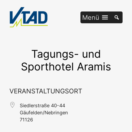
Zum
Inhalt
Menü
springen
Tagungs- und
Sporthotel Aramis
VERANSTALTUNGSORT
Sied­ler­stra­ße 40-44
Gäufelden/Nebringen
71126