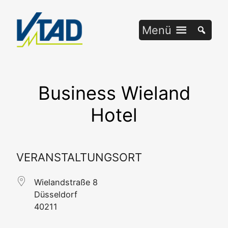
Zum
Inhalt
Menü
springen
Business Wieland
Hotel
VERANSTALTUNGSORT
Wie­land­stra­ße 8
Düs­sel­dorf
40211