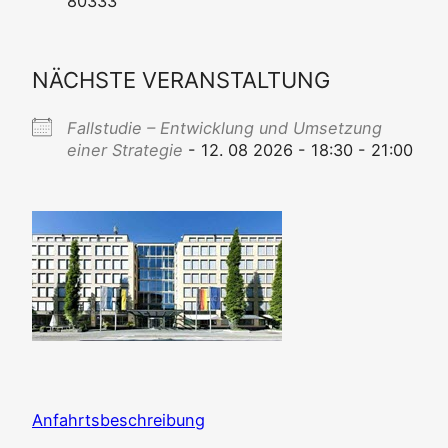
80333
NÄCHSTE VERANSTALTUNG
Fall­stu­die – Ent­wick­lung und Umset­zung
einer Stra­te­gie
- 12. 08 2026 - 18:30 - 21:00
Anfahrts­be­schrei­bung