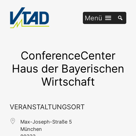
Zum
Inhalt
Menü
springen
ConferenceCenter
Haus der Bayerischen
Wirtschaft
VERANSTALTUNGSORT
Max-Joseph-Stra­ße 5
Mün­chen