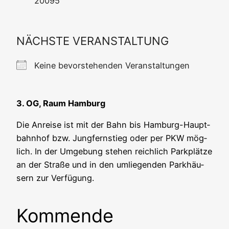
20095
NÄCHSTE VERANSTALTUNG
Kei­ne bevor­ste­hen­den Veranstaltungen
3. OG, Raum Hamburg
Die Anrei­se ist mit der Bahn bis Ham­burg-Haupt­
bahn­hof bzw. Jung­fern­stieg oder per PKW mög­
lich. In der Umge­bung ste­hen reich­lich Park­plät­ze
an der Stra­ße und in den umlie­gen­den Park­häu­
sern zur Verfügung.
Kommende