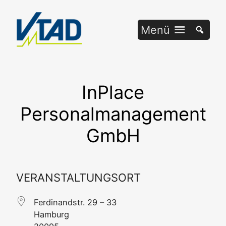
Zum
Inhalt
Menü
springen
InPlace
Personalmanagement
GmbH
VERANSTALTUNGSORT
Fer­di­nandstr. 29 – 33
Ham­burg