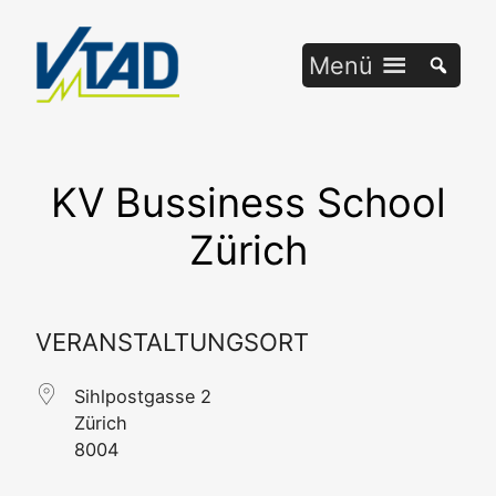
Zum
Inhalt
Menü
springen
KV Bussiness School
Zürich
VERANSTALTUNGSORT
Sihl­post­gas­se 2
Zürich
8004