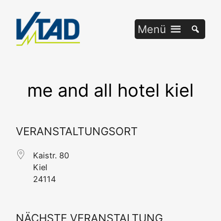
Zum
Inhalt
Menü
springen
me and all hotel kiel
VERANSTALTUNGSORT
Kai­str. 80
Kiel
24114
NÄCHSTE VERANSTALTUNG