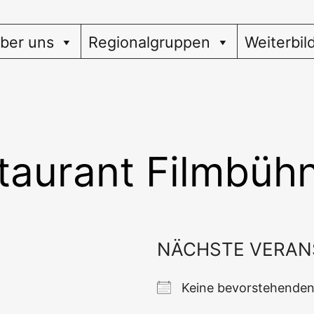
ber uns
Regionalgruppen
Weiterbil
taurant Filmbüh
NÄCHSTE VERAN
Kei­ne bevor­ste­hen­d