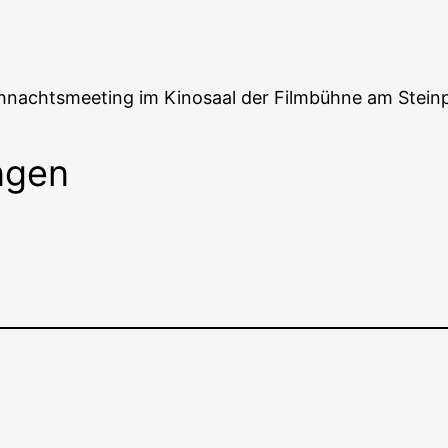
­nachts­mee­ting im Kino­saal der Film­büh­ne am Stein­p
ngen