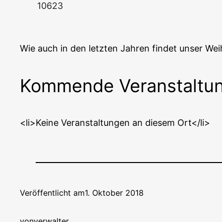
10623
Wie auch in den letz­ten Jah­ren fin­det unser Weih
Kommende Veranstaltu
<li>Keine Ver­an­stal­tun­gen an die­sem Ort</li>
Veröffentlicht am
1. Oktober 2018
von
verwalter