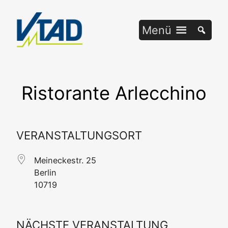
Zum
Inhalt
Menü
springen
Ristorante Arlecchino
VERANSTALTUNGSORT
Meine­ckestr. 25
Ber­lin
10719
NÄCHSTE VERANSTALTUNG