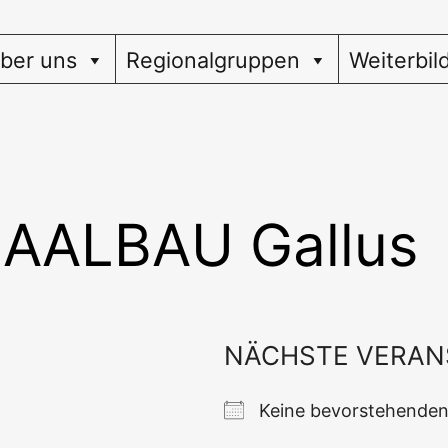
ber uns
Regionalgruppen
Weiterbil
AALBAU Gallus
NÄCHSTE VERAN
Kei­ne bevor­ste­hen­d