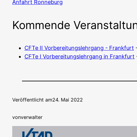
Anfahrt Ron­ne­burg
Kommende Veranstaltu
CFTe II Vor­be­rei­tungs­lehr­gang - Frank­furt
-
CFTe I Vor­be­rei­tungs­lehr­gang in Frank­furt
Veröffentlicht am
24. Mai 2022
von
verwalter