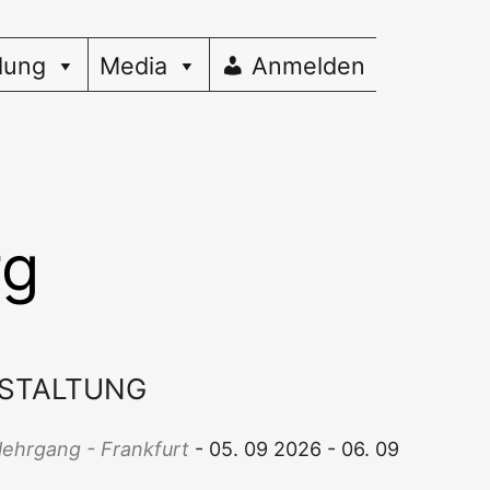
dung
Media
Anmelden
rg
STALTUNG
­lehr­gang - Frank­furt
- 05. 09 2026 - 06. 09