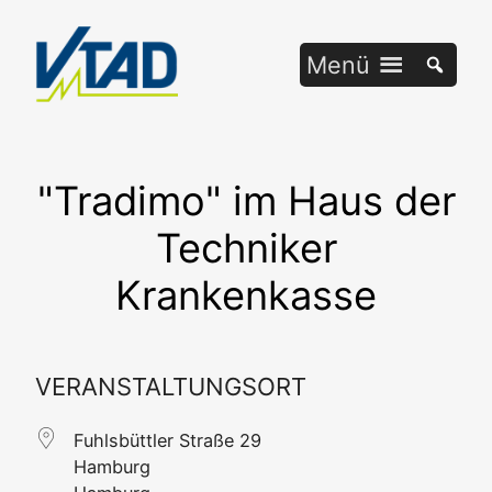
Zum
Inhalt
Menü
springen
"Tradimo" im Haus der
Techniker
Krankenkasse
VERANSTALTUNGSORT
Fuhls­bütt­ler Stra­ße 29
Ham­burg