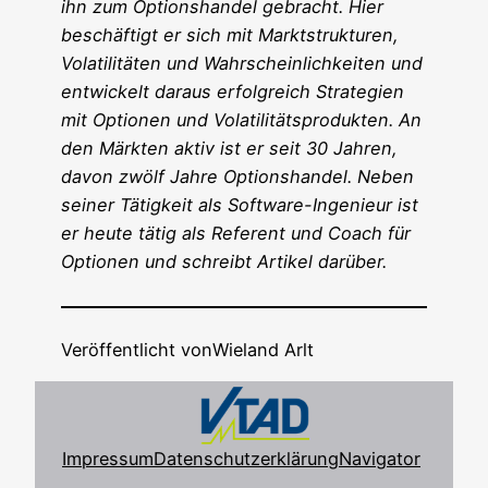
ihn zum Opti­ons­han­del gebracht. Hier
beschäf­tigt er sich mit Markt­struk­tu­ren,
Vola­ti­li­tä­ten und Wahr­schein­lich­kei­ten und
ent­wi­ckelt dar­aus erfolg­reich Stra­te­gien
mit Optio­nen und Vola­ti­li­täts­pro­duk­ten. An
den Märk­ten aktiv ist er seit 30 Jah­ren,
davon zwölf Jah­re Opti­ons­han­del. Neben
sei­ner Tätig­keit als Soft­ware-Inge­nieur ist
er heu­te tätig als Refe­rent und Coach für
Optio­nen und schreibt Arti­kel darüber.
Veröffentlicht von
Wieland Arlt
Impressum
Datenschutzerklärung
Navigator