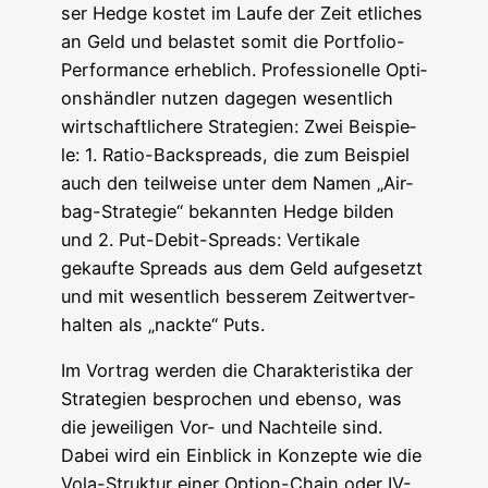
ser Hedge kos­tet im Lau­fe der Zeit etli­ches
an Geld und belas­tet somit die Port­fo­lio-
Per­for­mance erheb­lich. Pro­fes­sio­nel­le Opti­
ons­händ­ler nut­zen dage­gen wesent­lich
wirt­schaft­li­che­re Stra­te­gien: Zwei Bei­spie­
le: 1. Ratio-Backspreads, die zum Bei­spiel
auch den teil­wei­se unter dem Namen „Air­
bag-Stra­te­gie“ bekann­ten Hedge bil­den
und 2. Put-Debit-Spreads: Ver­ti­ka­le
gekauf­te Spreads aus dem Geld auf­ge­setzt
und mit wesent­lich bes­se­rem Zeit­wert­ver­
hal­ten als „nack­te“ Puts.
Im Vor­trag wer­den die Cha­rak­te­ris­ti­ka der
Stra­te­gien bespro­chen und eben­so, was
die jewei­li­gen Vor- und Nach­tei­le sind.
Dabei wird ein Ein­blick in Kon­zep­te wie die
Vola-Struk­tur einer Opti­on-Chain oder IV-