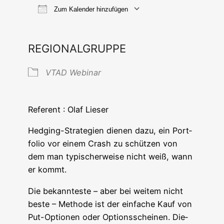
Zum Kalender hinzufügen
ICS her­un­ter­la­den
Goog­le Ka
REGIONALGRUPPE
VTAD Web­i­nar
Refe­rent : Olaf Lieser
Hedging-Stra­te­gien die­nen dazu, ein Port­
fo­lio vor einem Crash zu schüt­zen von
dem man typi­scher­wei­se nicht weiß, wann
er kommt.
Die bekann­tes­te – aber bei wei­tem nicht
bes­te – Metho­de ist der ein­fa­che Kauf von
Put-Optio­nen oder Opti­ons­schei­nen. Die­