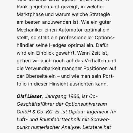
Rank gege­ben und gezeigt, in wel­cher
Markt­pha­se und war­um wel­che Stra­te­gie
am bes­ten anzu­wen­den ist. Wie ein guter
Mecha­ni­ker einen Auto­mo­tor opti­mal ein­
stellt, so stellt ein pro­fes­sio­nel­ler Opti­ons­
händ­ler sei­ne Hedges opti­mal ein. Dafür
wird ein Ein­blick gewährt. Wenn Zeit ist,
gehen wir auch noch auf das Ver­hal­ten und
die Ver­wund­bar­keit man­cher Posi­tio­nen auf
der Ober­sei­te ein – und wie man sein Port­
fo­lio in die­ser Hin­sicht aus­rich­ten kann.
Olaf Lie­ser
, Jahr­gang 1966, ist Co-
Geschäfts­füh­rer der Opti­ons­uni­ver­sum
GmbH & Co. KG. Er ist Diplom-Inge­nieur für
Luft- und Raum­fahrt­tech­nik mit Schwer­
punkt nume­ri­scher Ana­ly­se. Letz­te­re hat