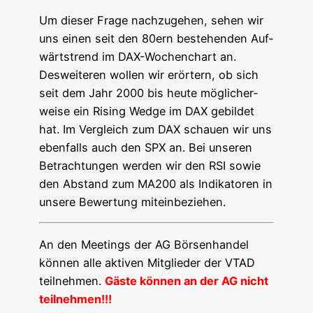
Um die­ser Fra­ge nach­zu­ge­hen, sehen wir
uns einen seit den 80ern bestehen­den Auf­
wärts­trend im DAX-Wochen­chart an.
Des­wei­te­ren wol­len wir erör­tern, ob sich
seit dem Jahr 2000 bis heu­te mög­li­cher­
wei­se ein Rising Wedge im DAX gebil­det
hat. Im Ver­gleich zum DAX schau­en wir uns
eben­falls auch den SPX an. Bei unse­ren
Betrach­tun­gen wer­den wir den RSI sowie
den Abstand zum MA200 als Indi­ka­to­ren in
unse­re Bewer­tung miteinbeziehen.
An den Mee­tings der AG Bör­sen­han­del
kön­nen alle akti­ven Mit­glie­der der VTAD
teil­neh­men.
Gäs­te kön­nen an der AG nicht
teilnehmen!!!