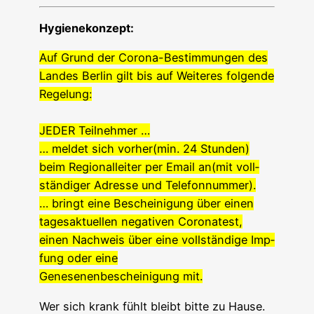
Hygie­ne­kon­zept:
Auf Grund der Coro­na-Bestim­mun­gen des
Lan­des Ber­lin gilt bis auf Wei­te­res fol­gen­de
Regelung:
JEDER Teilnehmer …
… mel­det sich vorher(min. 24 Stun­den)
beim Regio­nal­lei­ter per Email an
(mit voll­
stän­di­ger Adres­se und Telefonnummer).
… bringt eine Beschei­ni­gung über einen
tages­ak­tu­el­len nega­ti­ven Coro­na­test,
einen Nach­weis über eine voll­stän­di­ge Imp­
fung oder
eine
Gene­se­nen­be­schei­ni­gung mit.
Wer sich krank fühlt bleibt bit­te zu Hau­se.