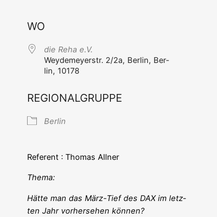
ICS her­un­ter­la­den
Goog­le Ka
WO
die Reha e.V.
Wey­de­mey­er­str. 2/2a, Ber­lin, Ber­
lin, 10178
REGIONALGRUPPE
Ber­lin
Refe­rent : Tho­mas Allner
The­ma:
Hät­te man das März-Tief des DAX im letz­
ten Jahr vor­her­se­hen können?