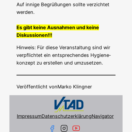
Auf inni­ge Begrü­ßun­gen soll­te ver­zich­tet
werden.
Es gibt kei­ne Aus­nah­men und kei­ne
Diskussionen!!!
Hin­weis: Für die­se Ver­an­stal­tung sind wir
ver­pflich­tet ein ent­spre­chen­des Hygie­ne­
kon­zept zu erstel­len und umzusetzen.
Veröffentlicht von
Marko Klingner
Impressum
Datenschutzerklärung
Navigator