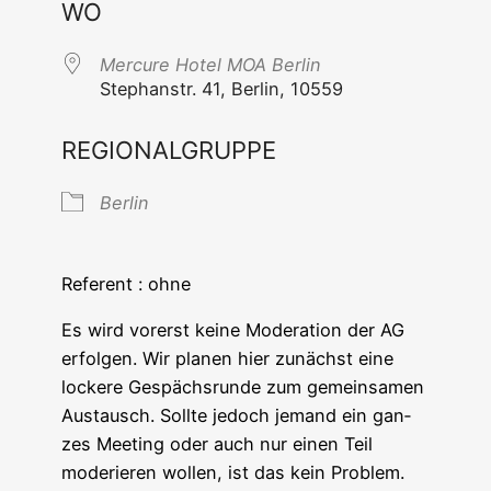
WO
Mer­cu­re Hotel MOA Berlin
Ste­phan­str. 41, Ber­lin, 10559
REGIONALGRUPPE
Ber­lin
Refe­rent : ohne
Es wird vor­erst kei­ne Mode­ra­ti­on der AG
erfol­gen. Wir pla­nen hier zunächst eine
locke­re Gespächs­run­de zum gemein­sa­men
Aus­tausch. Soll­te jedoch jemand ein gan­
zes Mee­ting oder auch nur einen Teil
mode­rie­ren wol­len, ist das kein Pro­blem.