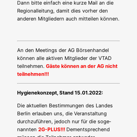
Dann bit­te ein­fach eine kur­ze Mail an die
Regio­nal­lei­tung, damit dies vor­her den
ande­ren Mit­glie­dern auch mit­tei­len können.
An den Mee­tings der AG Bör­sen­han­del
kön­nen alle akti­ven Mit­glie­der der VTAD
teil­neh­men.
Gäs­te kön­nen an der AG nicht
teilnehmen!!!
Hygie­ne­kon­zept, Stand 15.01.2022:
Die aktu­el­len Bestim­mun­gen des Lan­des
Ber­lin erlau­ben uns, die Ver­an­stal­tung
durch­zu­füh­ren, jedoch nur für die soge­
nann­ten
2G-PLUS!!!
Dem­entspre­chend