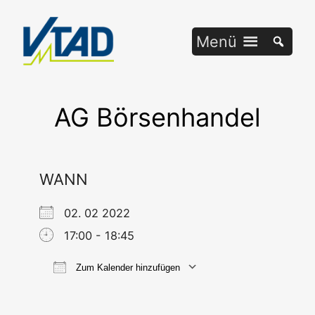
Zum
Inhalt
Menü
springen
AG Börsenhandel
WANN
02. 02 2022
17:00 - 18:45
Zum Kalender hinzufügen
ICS her­un­ter­la­den
Goog­le Ka