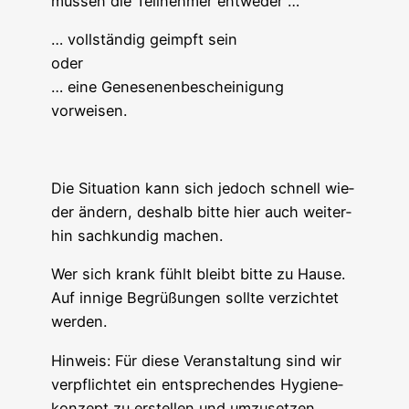
müs­sen die Teil­neh­mer entweder …
… voll­stän­dig geimpft sein
oder
… eine Gene­se­nen­be­schei­ni­gung
vorweisen.
Die Situa­ti­on kann sich jedoch schnell wie­
der ändern, des­halb bit­te hier auch wei­ter­
hin sach­kun­dig machen.
Wer sich krank fühlt bleibt bit­te zu Hau­se.
Auf inni­ge Begrü­ßun­gen soll­te ver­zich­tet
werden.
Hin­weis: Für die­se Ver­an­stal­tung sind wir
ver­pflich­tet ein ent­spre­chen­des Hygie­ne­
kon­zept zu erstel­len und umzusetzen.