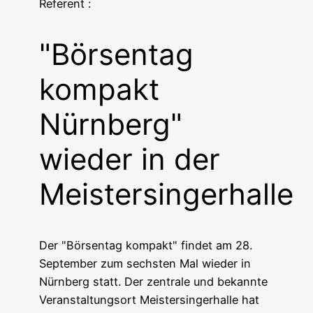
Referent :
"Börsentag
kompakt
Nürnberg"
wieder in der
Meistersingerhalle
Der "Bör­sen­tag kom­pakt" fin­det am 28.
Sep­tem­ber zum sechs­ten Mal wie­der in
Nürn­berg statt. Der zen­tra­le und bekann­te
Ver­an­stal­tungs­ort Meis­ter­sin­ger­hal­le hat