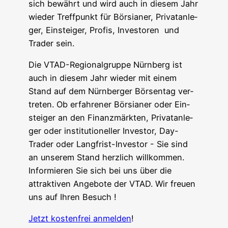
sich bewährt und wird auch in die­sem Jahr
wie­der Treff­punkt für Bör­sia­ner, Pri­vat­an­le­
ger, Ein­stei­ger, Pro­fis, Inves­to­ren und
Trader sein.
Die VTAD-Regio­nal­grup­pe Nürn­berg ist
auch in die­sem Jahr wie­der mit einem
Stand auf dem Nürn­ber­ger Bör­sen­tag ver­
tre­ten. Ob erfah­re­ner Bör­sia­ner oder Ein­
stei­ger an den Finanz­märk­ten, Pri­vat­an­le­
ger oder insti­tu­tio­nel­ler Inves­tor, Day-
Trader oder Lang­frist-Inves­tor - Sie sind
an unse­rem Stand herz­lich will­kom­men.
Infor­mie­ren Sie sich bei uns über die
attrak­ti­ven Ange­bo­te der VTAD. Wir freu­en
uns auf Ihren Besuch !
Jetzt kos­ten­frei anmel­den
!