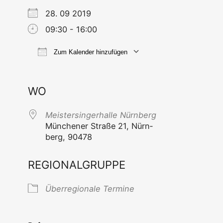
28. 09 2019
09:30 - 16:00
Zum Kalender hinzufügen
ICS her­un­ter­la­den
Goog­le Ka
WO
Meis­ter­sin­ger­hal­le Nürnberg
Mün­che­ner Stra­ße 21, Nürn­
berg, 90478
REGIONALGRUPPE
Über­re­gio­na­le Termine