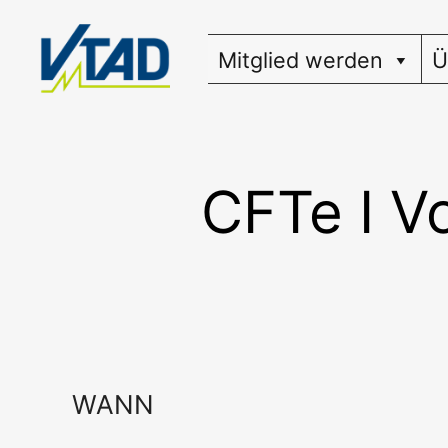
Zum
Inhalt
Mitglied werden
Ü
springen
CFTe I V
WANN