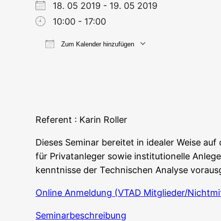
18. 05 2019 - 19. 05 2019
10:00 - 17:00
Zum Kalender hinzufügen
ICS her­un­ter­la­den
Goog­le
Refe­rent : Karin Roller
Die­ses Semi­nar berei­tet in idea­ler Wei­se au
für Pri­vat­an­le­ger sowie insti­tu­tio­nel­le A
kennt­nis­se der Tech­ni­schen Ana­ly­se vor­au
Online Anmel­dung (VTAD Mitglieder/Nichtmit
Semi­nar­be­schrei­bung