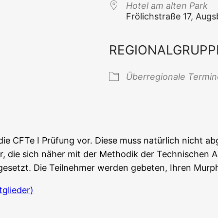
Hotel am alten Park
Frölich­stra­ße 17, Aug
REGIONALGRUPP
 Kalender
iCal­en­dar
Über­re­gio­na­le Termi
f die CFTe I Prü­fung vor. Die­se muss natür­lich nicht ab
nle­ger, die sich näher mit der Metho­dik der Tech­ni­schen
s­ge­setzt. Die Teil­neh­mer wer­den gebe­ten, Ihren Mur­
glieder)