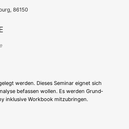
s­burg, 86150
E
Office 365
Out­look Live
ne
ge­legt wer­den. Die­ses Semi­nar eig­net sich
 Ana­ly­se befas­sen wol­len. Es wer­den Grund­
phy inklu­si­ve Work­book mitzubringen.