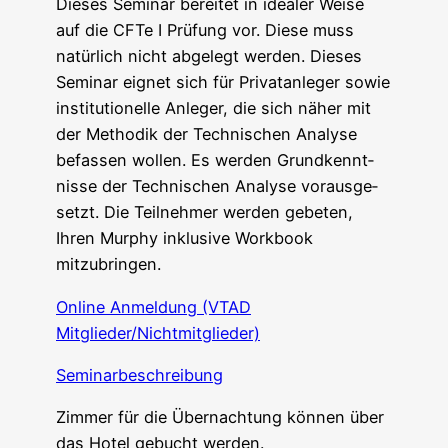
Die­ses Semi­nar berei­tet in idea­ler Wei­se
auf die CFTe I Prü­fung vor. Die­se muss
natür­lich nicht abge­legt wer­den. Die­ses
Semi­nar eig­net sich für Pri­vat­an­le­ger sowie
insti­tu­tio­nel­le Anle­ger, die sich näher mit
der Metho­dik der Tech­ni­schen Ana­ly­se
befas­sen wol­len. Es wer­den Grund­kennt­
nis­se der Tech­ni­schen Ana­ly­se vor­aus­ge­
setzt. Die Teil­neh­mer wer­den gebe­ten,
Ihren Mur­phy inklu­si­ve Work­book
mitzubringen.
Online Anmel­dung (VTAD
Mitglieder/Nichtmitglieder)
Semi­nar­be­schrei­bung
Zim­mer für die Über­nach­tung kön­nen über
das Hotel gebucht werden.