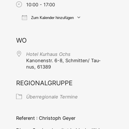
10:00 - 17:00
Zum Kalender hinzufügen
ICS her­un­ter­la­den
Goog­le Ka
WO
Hotel Kur­haus Ochs
Kano­nen­str. 6-8, Schmitten/ Tau­
nus, 61389
REGIONALGRUPPE
Über­re­gio­na­le Termine
Refe­rent : Chris­toph Geyer