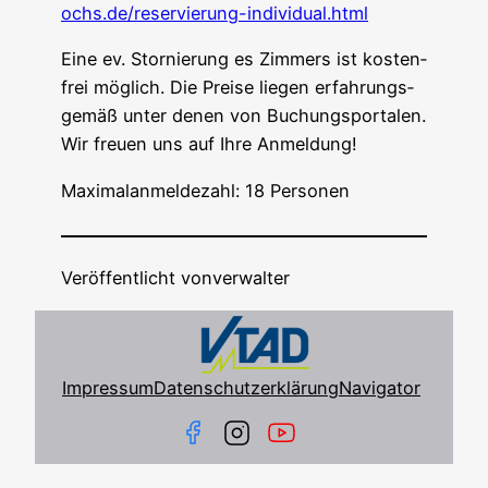
ochs.de/reservierung-individual.html
Eine ev. Stor­nie­rung es Zim­mers ist kos­ten­
frei mög­lich. Die Prei­se lie­gen erfah­rungs­
ge­mäß unter denen von Buchungsportalen.
Wir freu­en uns auf Ihre Anmeldung!
Maxi­mal­an­mel­de­zahl: 18 Personen
Veröffentlicht von
verwalter
Impressum
Datenschutzerklärung
Navigator