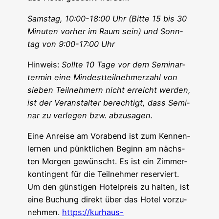
Sams­tag, 10:00-18:00 Uhr (Bit­te 15 bis 30
Minu­ten vor­her im Raum sein) und Sonn­
tag von 9:00-17:00 Uhr
Hin­weis:
Soll­te 10 Tage vor dem Semi­nar­
ter­min eine Min­dest­teil­neh­mer­zahl von
sie­ben Teil­neh­mern nicht erreicht wer­den,
ist der Ver­an­stal­ter berech­tigt, dass Semi­
nar zu ver­le­gen bzw. abzusagen.
Eine Anrei­se am Vor­abend ist zum Ken­nen­
ler­nen und pünkt­li­chen Beginn am nächs­
ten Mor­gen gewünscht. Es ist ein Zim­mer­
kon­tin­gent für die Teil­neh­mer reser­viert.
Um den güns­ti­gen Hotel­preis zu hal­ten, ist
eine Buchung direkt über das Hotel vor­zu­
neh­men.
https://kurhaus-