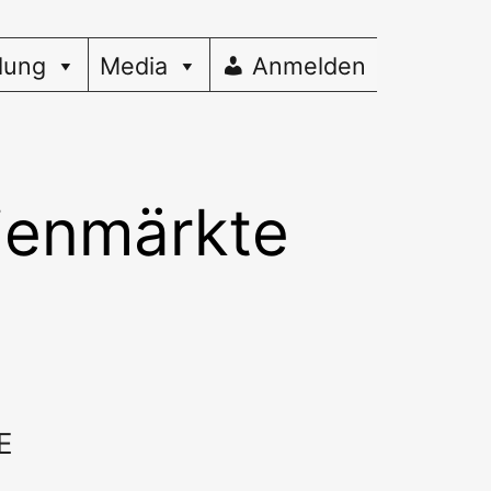
dung
Media
Anmelden
tienmärkte
E