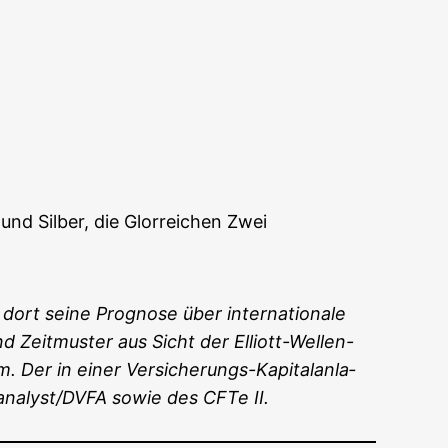
Office 365
Out­look Live
 und Sil­ber, die Glor­rei­chen Zwei
dort sei­ne Pro­gno­se
über
inter­na­tio­na­le
und Zeit­mus­ter aus Sicht der Elliott-Wel­len-
um
. Der in einer Ver­si­che­rungs-Kapi­tal­an­la­
entanalyst/DVFA sowie des
CFTe
II.