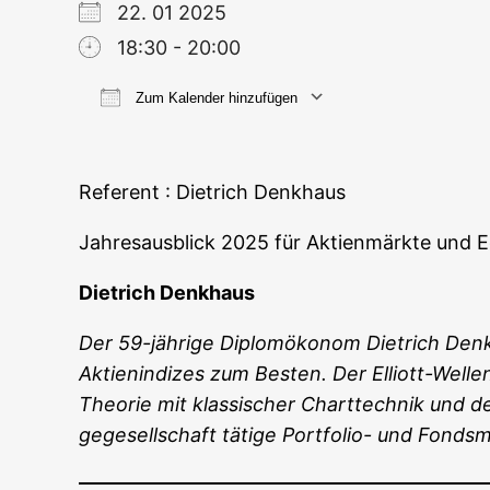
22. 01 2025
18:30 - 20:00
Zum Kalender hinzufügen
ICS her­un­ter­la­den
Goog­le
Refe­rent : Diet­rich Denkhaus
Jah­res­aus­blick 2025 für Akti­en­märk­te und Ed
Diet­rich Denkhaus
Der 59-jäh­ri­ge Diplom­öko­nom Diet­rich Den
Akti­en­in­di­zes zum Bes­ten. Der Elliott-Wel­le
Theo­rie mit klas­si­scher Chart­tech­nik und d
ge­ge­sell­schaft täti­ge Port­fo­lio- und F