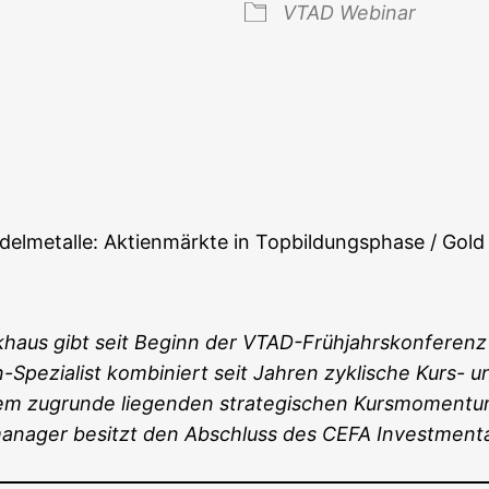
VTAD Web­i­nar
 Kalender
iCal­en­dar
el­me­tal­le: Akti­en­märk­te in Top­bil­dungs­pha­se / Gold
k­haus gibt seit Beginn der
VTAD-Früh­jahrs­kon­fe­renz
n-Spe­zia­list kom­bi­niert seit Jah­ren zykli­sche Kurs- 
em zugrun­de lie­gen­den stra­te­gi­schen
Kurs­mo­men­t
onds­ma­na­ger besitzt den Abschluss des CEFA Investm