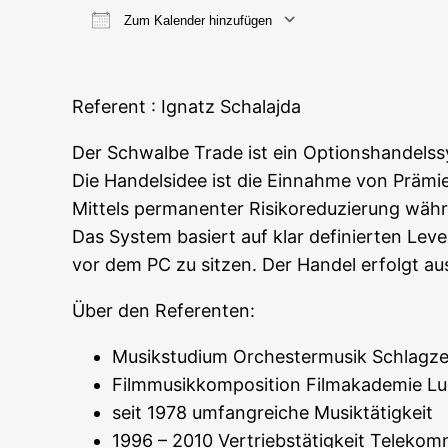
Zum Kalender hinzufügen
ICS her­un­ter­la­den
Goog­le
Refe­rent : Ignatz Schalajda
Der Schwal­be Trade ist ein Opti­ons­han­dels­s
Die Han­dels­idee ist die Ein­nah­me von Prä­mi
Mit­tels per­ma­nen­ter Risi­ko­re­du­zie­rung wäh­
Das Sys­tem basiert auf klar defi­nier­ten Leve
vor dem PC zu sit­zen. Der Han­del erfolgt au
Über den Referenten:
Musik­stu­di­um Orches­ter­mu­sik Schlag­
Film­mu­sik­kom­po­si­ti­on Film­aka­de­mie
seit 1978 umfang­rei­che Musiktätigkeit
1996 – 2010 Ver­triebs­tä­tig­keit Teleko