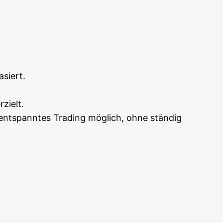
Office 365
Out­look Live
asiert.
rzielt.
ent­spann­tes Tra­ding mög­lich, ohne stän­dig