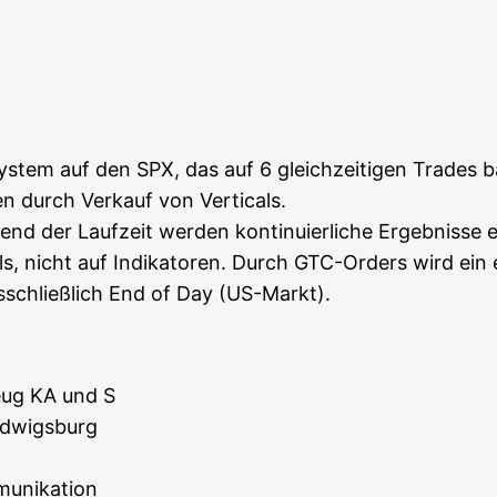
 Kalender
iCal­en­dar
ys­tem auf den SPX, das auf 6 gleich­zei­ti­gen Trades b
­en durch Ver­kauf von Verticals.
rend der Lauf­zeit wer­den kon­ti­nu­ier­li­che Ergeb­nis­se e
ls, nicht auf Indi­ka­to­ren. Durch GTC-Orders wird ein 
s­schließ­lich End of Day (US-Markt).
zeug KA und S
 Ludwigsburg
mmunikation