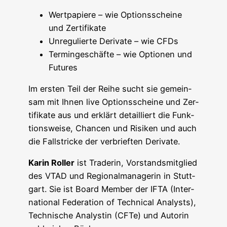
Wert­pa­pie­re – wie Opti­ons­schei­ne
und Zertifikate
Unre­gu­lier­te Deri­va­te – wie CFDs
Ter­min­ge­schäf­te – wie Optio­nen und
Futures
Im ers­ten Teil der Rei­he sucht sie gemein­
sam mit Ihnen live Opti­ons­schei­ne und Zer­
ti­fi­ka­te aus und erklärt detail­liert die Funk­
ti­ons­wei­se, Chan­cen und Risi­ken und auch
die Fall­stri­cke der ver­brief­ten Derivate.
Karin Rol­ler
ist Trade­rin, Vor­stands­mit­glied
des VTAD und Regio­nal­ma­na­ge­rin in Stutt­
gart. Sie ist Board Mem­ber der IFTA (Inter­
na­tio­nal Fede­ra­ti­on of Tech­ni­cal Ana­lysts),
Tech­ni­sche Ana­lys­tin (CFTe) und Autorin