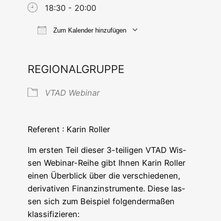
18:30 - 20:00
Zum Kalender hinzufügen
ICS her­un­ter­la­den
Goog­le Ka
REGIONALGRUPPE
VTAD Web­i­nar
Refe­rent : Karin Roller
Im ers­ten Teil die­ser 3-teil­i­gen VTAD Wis­
sen Web­i­nar-Rei­he gibt Ihnen Karin Rol­ler
einen Über­blick über die ver­schie­de­nen,
deri­va­ti­ven Finanz­in­stru­men­te. Die­se las­
sen sich zum Bei­spiel fol­gen­der­ma­ßen
klassifizieren: