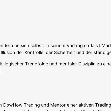
n­dern an sich selbst. In sei­nem Vor­trag ent­larvt Mar­kus
llu­si­on der Kon­trol­le, der Sicher­heit und der stän­di
ogi­scher Trend­fol­ge und men­ta­ler Dis­zi­plin zu einem s
.
 Dow­How Tra­ding und Men­tor einer akti­ven Tra­ding-Com