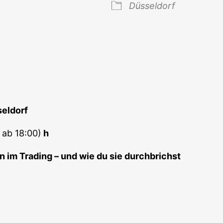
Düs­sel­dorf
 Kalender
iCal­en­dar
seldorf
s ab 18:00)
h
nen im Tra­ding – und wie du sie durchbrichst