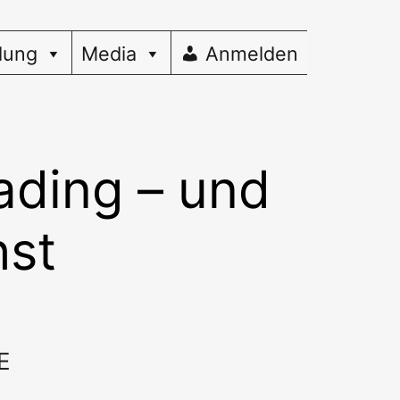
dung
Media
Anmelden
rading – und
hst
E