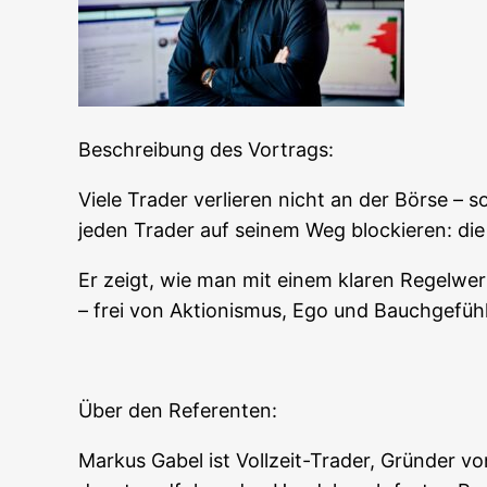
Beschrei­bung des Vortrags:
Vie­le Trader ver­lie­ren nicht an der Bör­se – so
jeden Trader auf sei­nem Weg blo­ckie­ren: die I
Er zeigt, wie man mit einem kla­ren Regel­werk, l
– frei von Aktio­nis­mus, Ego und Bauchgefühl
Über den Referenten:
Mar­kus Gabel ist Voll­zeit-Trader, Grün­der von