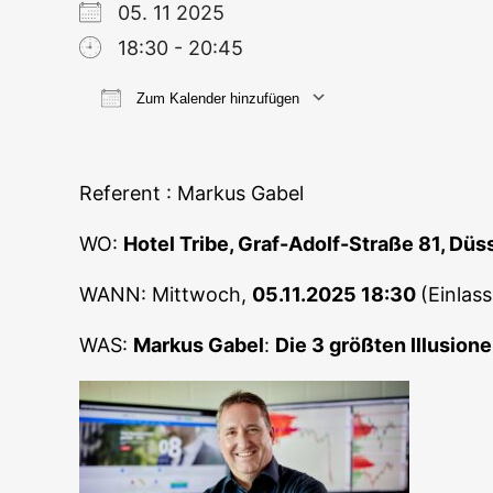
05. 11 2025
18:30 - 20:45
Zum Kalender hinzufügen
ICS her­un­ter­la­den
Goog­le
Refe­rent : Mar­kus Gabel
WO:
Hotel Tri­be, Graf-Adolf-Stra­ße 81, Düs
WANN: Mitt­woch,
05.11.2025 18:30
(Ein­las
WAS:
Mar­kus Gabel
:
Die 3 größ­ten Illu­sio­