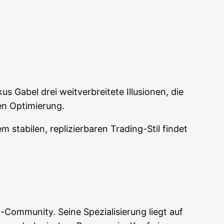
 Gabel drei weit­ver­brei­te­te Illu­sio­nen, die
­gen Optimierung.
ta­bi­len, repli­zier­ba­ren Tra­ding-Stil fin­det
­mu­ni­ty. Sei­ne Spe­zia­li­sie­rung liegt auf