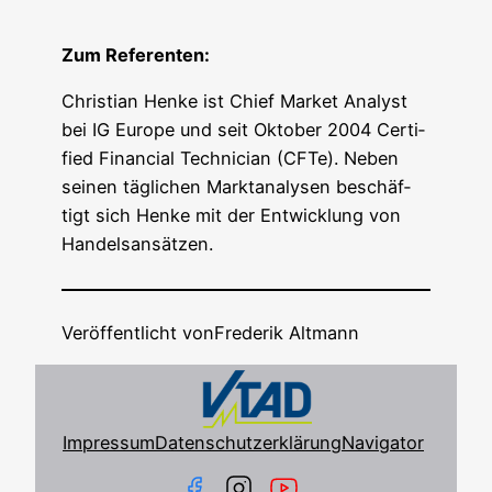
Zum Refe­ren­ten:
Chris­ti­an Hen­ke ist Chief Mar­ket Ana­lyst
bei IG Euro­pe und seit Okto­ber 2004 Cer­ti­
fied Finan­cial Tech­ni­ci­an (CFTe). Neben
sei­nen täg­li­chen Markt­ana­ly­sen beschäf­
tigt sich Hen­ke mit der Ent­wick­lung von
Handelsansätzen.
Veröffentlicht von
Frederik Altmann
Impressum
Datenschutzerklärung
Navigator