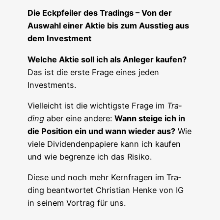
Die Eck­pfei­ler des Tra­dings – Von der
Aus­wahl einer Aktie bis zum Aus­stieg aus
dem Investment
Wel­che Aktie soll ich als Anle­ger kau­fen?
Das ist die ers­te Fra­ge eines jeden
Investments.
Viel­leicht ist die wich­tigs­te Fra­ge im
Tra­
ding
aber eine ande­re:
Wann stei­ge ich in
die Posi­ti­on ein und wann wie­der aus?
Wie
vie­le Divi­den­den­pa­pie­re kann ich kau­fen
und wie begren­ze ich das Risiko.
Die­se und noch mehr Kern­fra­gen im Tra­
ding beant­wor­tet Chris­ti­an Hen­ke von IG
in sei­nem Vor­trag für uns.