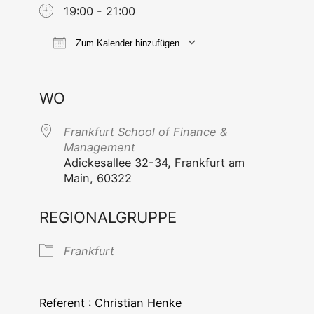
19:00 - 21:00
Zum Kalender hinzufügen
ICS her­un­ter­la­den
Goog­le Ka
WO
Frank­furt School of Finan­ce &
Management
Adi­ckes­al­lee 32-34, Frank­furt am
Main, 60322
REGIONALGRUPPE
Frank­furt
Refe­rent : Chris­ti­an Henke