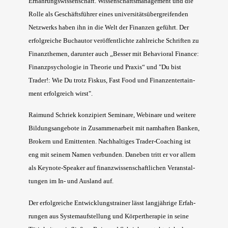
Ernäh­rungs­wis­sen­schaft. Wis­sen­schafts­ma­nage­ment und die
Rol­le als Geschäfts­füh­rer eines uni­ver­si­täts­über­grei­fen­den
Netz­werks haben ihn in die Welt der Finan­zen geführt. Der
erfolg­rei­che Buch­au­tor ver­öf­fent­lich­te zahl­rei­che Schrif­ten zu
Finanz­the­men, dar­un­ter auch „Bes­ser mit Beha­vi­oral Finan­ce:
Finanz­psy­cho­lo­gie in Theo­rie und Pra­xis“ und "Du bist
Trader!: Wie Du trotz Fis­kus, Fast Food und Finan­zenter­tain­
ment erfolg­reich wirst".
Rai­mund Schriek kon­zi­piert Semi­na­re, Web­i­na­re und wei­te­re
Bil­dungs­an­ge­bo­te in Zusam­men­ar­beit mit nam­haf­ten Ban­ken,
Bro­kern und Emit­ten­ten. Nach­hal­ti­ges Trader-Coa­ching ist
eng mit sei­nem Namen ver­bun­den. Dane­ben tritt er vor allem
als Key­note-Spea­k­er auf finanz­wis­sen­schaft­li­chen Ver­an­stal­
tun­gen im In- und Aus­land auf.
Der erfolg­rei­che Ent­wick­lungs­trai­ner lässt lang­jäh­ri­ge Erfah­
run­gen aus Sys­tem­auf­stel­lung und Kör­per­the­ra­pie in sei­ne