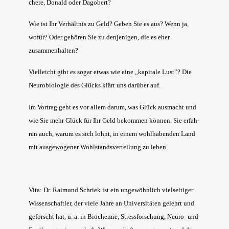
che­re, Donald oder Dagobert?
Wie ist Ihr Ver­hält­nis zu Geld? Geben Sie es aus? Wenn ja,
wofür? Oder gehö­ren Sie zu den­je­ni­gen, die es eher
zusammenhalten?
Viel­leicht gibt es sogar etwas wie eine „kapi­ta­le Lust‟? Die
Neu­ro­bio­lo­gie des Glücks klärt uns dar­über auf.
Im Vor­trag geht es vor allem dar­um, was Glück aus­macht und
wie Sie mehr Glück für Ihr Geld bekom­men kön­nen. Sie erfah­
ren auch, war­um es sich lohnt, in einem wohl­ha­ben­den Land
mit aus­ge­wo­ge­ner Wohl­stands­ver­tei­lung zu leben.
Vita: Dr. Rai­mund Schriek ist ein unge­wöhn­lich viel­sei­ti­ger
Wis­sen­schaft­ler, der vie­le Jah­re an Uni­ver­si­tä­ten gelehrt und
geforscht hat, u. a. in Bio­che­mie, Stress­for­schung, Neu­ro- und