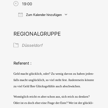
19:00
Zum Kalender hinzufügen
ICS her­un­ter­la­den
Goog­le Ka
REGIONALGRUPPE
Düs­sel­dorf
Referent :
Geld macht glück­lich, oder? Zu wenig davon zu haben jeden­
falls macht unglück­lich, so viel steht fest. Ande­rer­seits könn­te
zu viel Geld Ihre Glücks­ge­füh­le auch abschwächen.
Womög­lich reicht es aber schon aus, sich reich zu den­ken?
Oder ist es doch eher eine Fra­ge der Ente? Wer ist der glück­li­