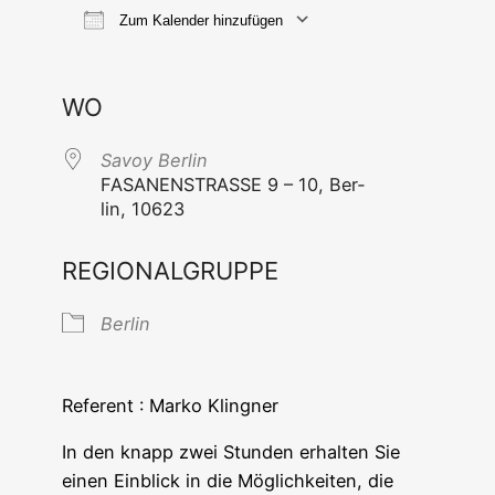
Zum Kalender hinzufügen
ICS her­un­ter­la­den
Goog­le Ka
WO
Savoy Ber­lin
FASANENSTRASSE 9 – 10, Ber­
lin, 10623
REGIONALGRUPPE
Ber­lin
Refe­rent : Mar­ko Klingner
In den knapp zwei Stun­den erhal­ten Sie
einen Ein­blick in die Mög­lich­kei­ten, die