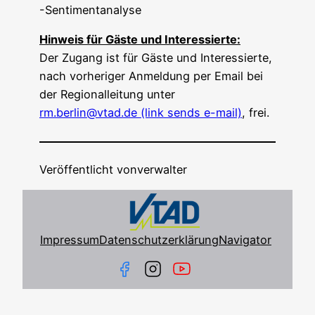
-Sentimentanalyse
Hin­weis für Gäs­te und Interessierte:
Der Zugang ist für Gäs­te und Inter­es­sier­te,
nach vor­he­ri­ger Anmel­dung per Email bei
der Regio­nal­lei­tung unter
rm.berlin@vtad.de
(link sends e-mail)
, frei.
Veröffentlicht von
verwalter
Impressum
Datenschutzerklärung
Navigator