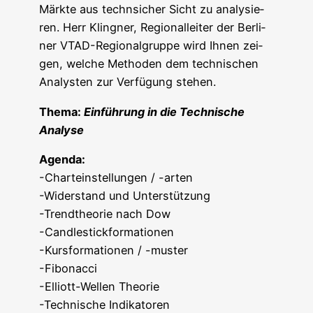
Märk­te aus tech­n­si­cher Sicht zu ana­ly­sie­
ren. Herr Kling­ner, Regio­nal­lei­ter der Ber­li­
ner VTAD-Regio­nal­grup­pe wird Ihnen zei­
gen, wel­che Metho­den dem tech­ni­schen
Ana­lys­ten zur Ver­fü­gung stehen.
The­ma:
Ein­füh­rung in die Tech­ni­sche
Analyse
Agen­da:
-Char­t­ein­stel­lun­gen / -arten
-Wider­stand und Unterstützung
-Trend­theo­rie nach Dow
-Candlestickformationen
-Kurs­for­ma­tio­nen / -muster
-Fibonacci
-Elliott-Wel­len Theorie
-Tech­ni­sche Indikatoren