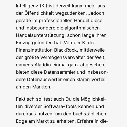
Intel­li­genz (KI) ist der­zeit kaum mehr aus
der Öffent­lich­keit weg­zu­den­ken. Jedoch
gera­de im pro­fes­sio­nel­len Han­del die­se,
und ins­be­son­de­re die algo­rith­mi­schen
Han­dels­un­ter­stüt­zung, schon lan­ge ihren
Ein­zug gefun­den hat. Von der KI der
Finanz­in­sti­tu­ti­on Black­Rock, mitt­ler­wei­le
der größ­te Ver­mö­gens­ver­wal­ter der Welt,
namens Alad­din ein­mal ganz abge­se­hen,
bie­ten die­se Daten­samm­ler und ins­be­son­
de­re Daten­aus­wer­ter einen kla­ren Vor­teil
an den Märkten.
Fak­tisch soll­test auch Du die Mög­lich­kei­
ten diver­ser Soft­ware-Tools ken­nen und
durch­aus nut­zen, um den buch­stäb­li­chen
Edge am Markt zu erhal­ten. Erfah­re in die­