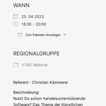
WANN
25. 04 2023
18:30 - 20:00
Zum Kalender hinzufügen
ICS her­un­ter­la­den
Goog­le Ka
REGIONALGRUPPE
VTAD Web­i­nar
Refe­rent : Chris­ti­an Kämmerer
Beschrei­bung:
Nutzt Du schon han­dels­un­ter­stüt­zen­de
Soft­ware? Das The­ma der Künst­li­chen