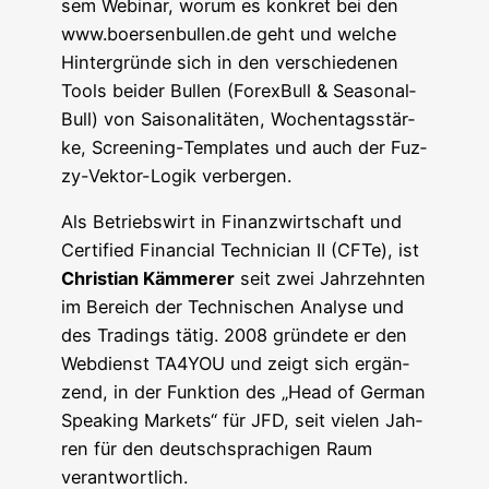
sem Web­i­nar, wor­um es kon­kret bei den
www.boersenbullen.de geht und wel­che
Hin­ter­grün­de sich in den ver­schie­de­nen
Tools bei­der Bul­len (For­ex­Bull & Sea­so­nal­
Bull) von Sai­so­na­li­tä­ten, Wochen­tags­stär­
ke, Scree­ning-Tem­pla­tes und auch der Fuz­
zy-Vek­tor-Logik verbergen.
Als Betriebs­wirt in Finanz­wirt­schaft und
Cer­ti­fied Finan­cial Tech­ni­ci­an II (CFTe), ist
Chris­ti­an Käm­me­rer
seit zwei Jahr­zehn­ten
im Bereich der Tech­ni­schen Ana­ly­se und
des Tra­dings tätig. 2008 grün­de­te er den
Web­dienst TA4YOU und zeigt sich ergän­
zend, in der Funk­ti­on des „Head of Ger­man
Spea­king Mar­kets“ für JFD, seit vie­len Jah­
ren für den deutsch­spra­chi­gen Raum
verantwortlich.