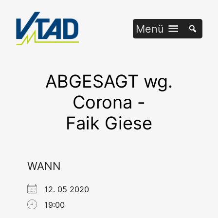
Zum
Inhalt
Menü
springen
ABGESAGT wg.
Corona -
Faik Giese
WANN
12. 05 2020
19:00