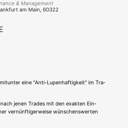
Finan­ce & Management
 Frank­furt am Main, 60322
E
Office 365
Out­look Live
it­un­ter eine "Anti-Lupen­haf­tig­keit" im Tra­
hr nach jenen Trades mit den exak­ten Ein­
ner ver­nünf­ti­ger­wei­se wün­schens­wer­ten