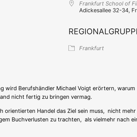
Frank­furt School of 
Adi­ckes­al­lee 32-34,
REGIONALGRUPP
 Kalender
iCal­en­dar
Frank­furt
g wird Berufs­händ­ler Micha­el Voigt erör­tern, war­um m
tand nicht fer­tig zu brin­gen vermag.
ch ori­en­tier­ten Han­del das Ziel sein muss, nicht me
­gem Buch­ver­lus­ten zu trach­ten, als viel­mehr nach ei