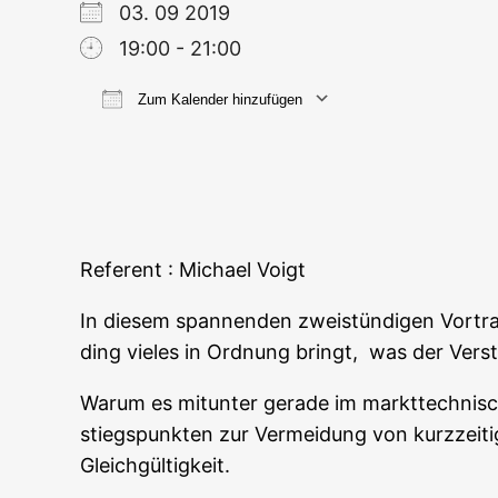
03. 09 2019
19:00 - 21:00
Zum Kalender hinzufügen
ICS her­un­ter­la­den
Goog­le
Refe­rent : Micha­el Voigt
In die­sem span­nen­den zwei­stün­di­gen Vor­tra
ding vie­les in Ord­nung bringt, was der Ver­s
War­um es mit­un­ter gera­de im markt­tech­nis
stiegs­punk­ten zur Ver­mei­dung von kurz­zei­ti
Gleichgültigkeit.