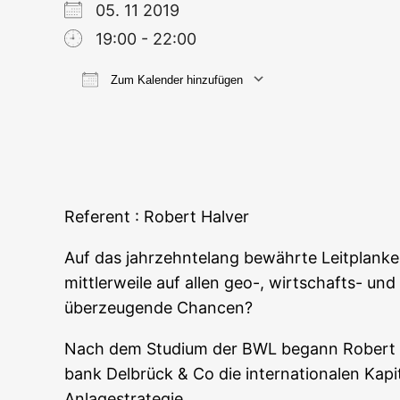
05. 11 2019
19:00 - 22:00
Zum Kalender hinzufügen
ICS her­un­ter­la­den
Goog­le
Refe­rent : Robert Halver
Auf das jahr­zehn­te­lang bewähr­te Leit­plan­ke
mitt­ler­wei­le auf allen geo-, wirt­schafts- und
über­zeu­gen­de Chancen?
Nach dem Stu­di­um der BWL begann Robert Hal­ve
bank Del­brück & Co die inter­na­tio­na­len Kapi
Anlagestrategie.