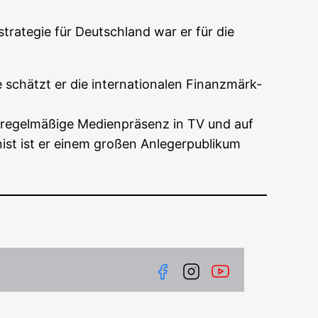
stra­te­gie für Deutsch­land war er für die
e schätzt er die inter­na­tio­na­len Finanz­märk­
e regel­mä­ßi­ge Medi­en­prä­senz in TV und auf
nist ist er einem gro­ßen Anle­ger­pu­bli­kum