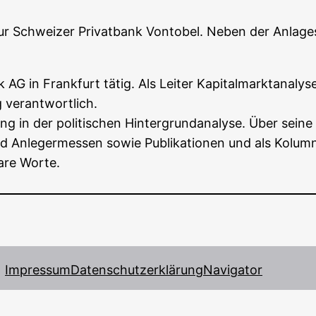
ur Schwei­zer Pri­vat­bank Von­to­bel. Neben der Anla­ge­
G in Frank­furt tätig. Als Lei­ter Kapi­tal­markt­ana­ly­s
ng verantwortlich.
g in der poli­ti­schen Hin­ter­grund­ana­ly­se. Über sei­n
und Anle­ger­mes­sen sowie Publi­ka­tio­nen und als Kolum­
la­re Worte.
Impressum
Datenschutzerklärung
Navigator