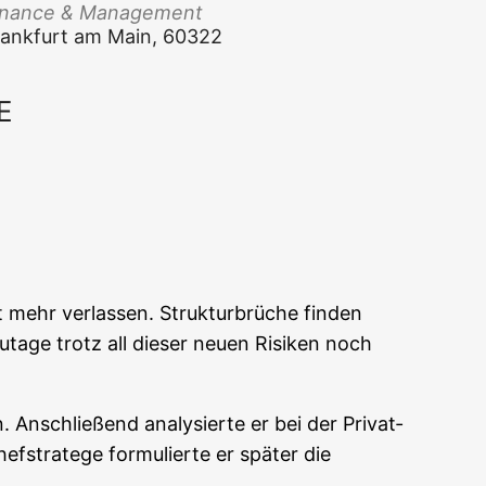
Finan­ce & Management
 Frank­furt am Main, 60322
E
Office 365
Out­look Live
mehr ver­las­sen. Struk­tur­brü­che fin­den
u­ta­ge trotz all die­ser neu­en Risi­ken noch
nschlie­ßend ana­ly­sier­te er bei der Pri­vat­
stra­te­ge for­mu­lier­te er spä­ter die