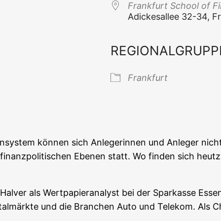
Frank­furt School of 
Adi­ckes­al­lee 32-34,
REGIONALGRUPP
 Kalender
iCal­en­dar
Frank­furt
n­sys­tem kön­nen sich Anle­ge­rin­nen und Anle­ger nicht 
 finanz­po­li­ti­schen Ebe­nen statt. Wo fin­den sich heut­z
r als Wert­pa­pier­ana­lyst bei der Spar­kas­se Essen. A
­tal­märk­te und die Bran­chen Auto und Tele­kom. Als Chef­