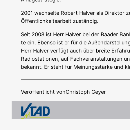
2001 wech­sel­te Robert Hal­ver als Direk­tor z
Öffent­lich­keits­ar­beit zuständig.
Seit 2008 ist Herr Hal­ver bei der Baa­der Bank A
te ein. Eben­so ist er für die Außen­dar­stel­lu
Herr Hal­ver ver­fügt auch über brei­te Erfah­run
Radio­sta­tio­nen, auf Fach­ver­an­stal­tun­gen 
bekannt. Er steht für Mei­nungs­stär­ke und k
Veröffentlicht von
Christoph Geyer