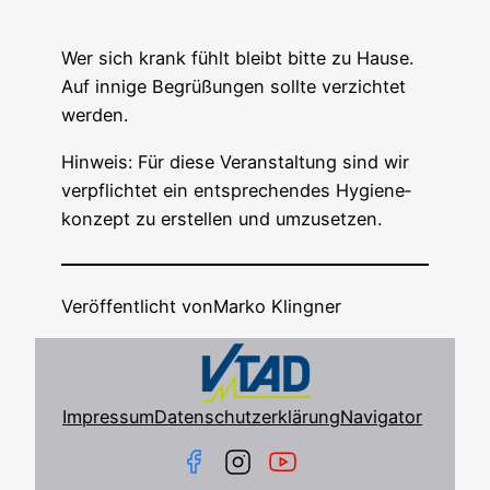
Wer sich krank fühlt bleibt bit­te zu Hau­se.
Auf inni­ge Begrü­ßun­gen soll­te ver­zich­tet
werden.
Hin­weis: Für die­se Ver­an­stal­tung sind wir
ver­pflich­tet ein ent­spre­chen­des Hygie­ne­
kon­zept zu erstel­len und umzusetzen.
Veröffentlicht von
Marko Klingner
Impressum
Datenschutzerklärung
Navigator