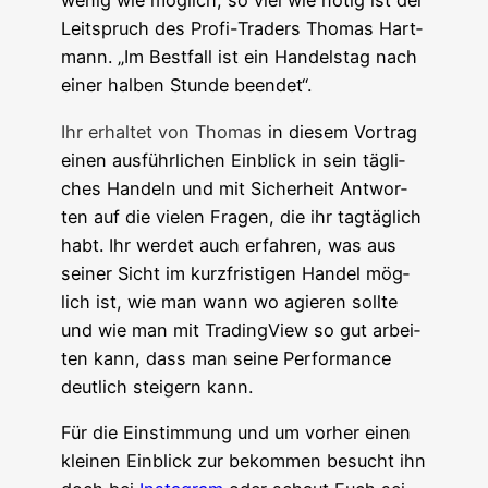
wenig wie mög­lich, so viel wie nötig ist der
Leit­spruch des Pro­fi-Trad­ers Tho­mas Hart­
mann. „Im Best­fall ist ein Han­dels­tag nach
einer hal­ben Stun­de beendet“.
Ihr erhal­tet von Tho­mas
in die­sem Vor­trag
einen aus­führ­li­chen Ein­blick in sein täg­li­
ches Han­deln und mit Sicher­heit Ant­wor­
ten auf die vie­len Fra­gen, die ihr tag­täg­lich
habt. Ihr wer­det auch erfah­ren, was aus
sei­ner Sicht im kurz­fris­ti­gen Han­del mög­
lich ist, wie man wann wo agie­ren soll­te
und wie man mit Tra­ding­View so gut arbei­
ten kann, dass man sei­ne Per­for­mance
deut­lich stei­gern kann.
Für die Ein­stim­mung und um vor­her einen
klei­nen Ein­blick zur bekom­men besucht ihn