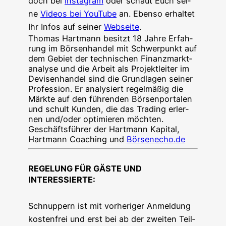
doch bei
Insta­gram
oder schaut Euch sei­
ne
Vide­os bei You­Tube
an. Eben­so erhal­tet
Ihr Infos auf sei­ner
Web­sei­te
.
Tho­mas Hart­mann besitzt 18 Jah­re Erfah­
rung im Bör­sen­han­del mit Schwer­punkt auf
dem Gebiet der tech­ni­schen Finanz­markt­
ana­ly­se und die Arbeit als Pro­jekt­lei­ter im
Devi­sen­han­del sind die Grund­la­gen sei­ner
Pro­fes­si­on. Er ana­ly­siert regel­mä­ßig die
Märk­te auf den füh­ren­den Bör­sen­por­ta­len
und schult Kun­den, die das Tra­ding erler­
nen und/oder opti­mie­ren möch­ten.
Geschäfts­füh­rer der Hart­mann Kapi­tal,
Hart­mann Coa­ching und
Börsenecho.de
REGELUNG FÜR GÄSTE UND
INTERESSIERTE
:
Schnup­pern ist mit vor­he­ri­ger Anmel­dung
kos­ten­frei und erst bei ab der zwei­ten Teil­