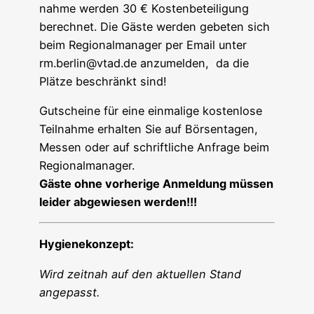
nah­me wer­den 30 € Kos­ten­be­tei­li­gung
berech­net. Die Gäs­te wer­den gebe­ten sich
beim Regio­nal­ma­na­ger per Email unter
rm.berlin@vtad.de anzu­mel­den, da die
Plät­ze beschränkt sind!
Gut­schei­ne für eine ein­ma­li­ge kos­ten­lo­se
Teil­nah­me erhal­ten Sie auf Bör­sen­ta­gen,
Mes­sen oder auf schrift­li­che Anfra­ge beim
Regionalmanager.
Gäs­te ohne vor­he­ri­ge Anmel­dung müs­sen
lei­der abge­wie­sen werden!!!
Hygie­ne­kon­zept:
Wird zeit­nah auf den aktu­el­len Stand
angepasst.