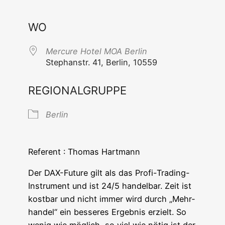
ICS her­un­ter­la­den
Goog­le Ka
WO
Mer­cu­re Hotel MOA Berlin
Ste­phan­str. 41, Ber­lin, 10559
REGIONALGRUPPE
Ber­lin
Refe­rent : Tho­mas Hartmann
Der DAX-Future gilt als das Pro­fi-Tra­ding-
Instru­ment und ist 24/5 han­del­bar. Zeit ist
kost­bar und nicht immer wird durch „Mehr­
han­del“ ein bes­se­res Ergeb­nis erzielt. So