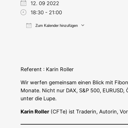
12. 09 2022
18:30 - 21:00
Zum Kalender hinzufügen
ICS her­un­ter­la­den
Goog­le
Refe­rent : Karin Roller
Wir wer­fen gemein­sam einen Blick mit Fibo­na
Mona­te. Nicht nur DAX, S&P 500, EURUSD, Öl, G
unter die Lupe.
Karin Rol­ler
(CFTe) ist Trade­rin, Autorin, Vor­