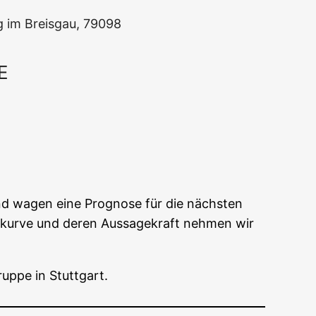
urg im Breis­gau, 79098
E
Office 365
Out­look Live
und wagen eine Pro­gno­se für die nächs­ten
­kur­ve und deren Aus­sa­ge­kraft neh­men wir
rup­pe in Stuttgart.