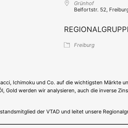
Grün­hof
Bel­fort­str. 52, Frei­b
REGIONALGRUPP
 Kalender
iCal­en­dar
Frei­burg
c­ci, Ichi­mo­ku und Co. auf die wich­tigs­ten Märk­te 
old wer­den wir ana­ly­sie­ren, auch die inver­se Zins
stands­mit­glied der VTAD und lei­tet unse­re Regio­nal­g