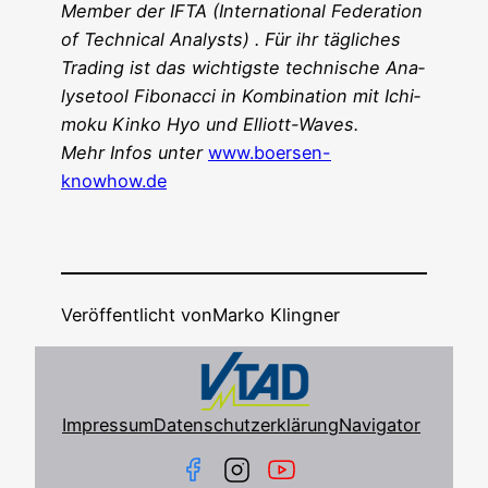
Mem­ber der IFTA (Inter­na­tio­nal Fede­ra­ti­on
of Tech­ni­cal Ana­lysts) . Für ihr täg­li­ches
Tra­ding ist das wich­tigs­te tech­ni­sche Ana­
ly­se­tool Fibo­nac­ci in Kom­bi­na­ti­on mit Ichi­
mo­ku Kin­ko Hyo und Elliott-Waves.
Mehr Infos unter
www.boersen-
knowhow.de
Veröffentlicht von
Marko Klingner
Impressum
Datenschutzerklärung
Navigator