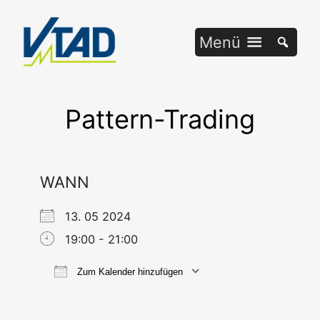
Zum
Inhalt
Menü
springen
Pattern-Trading
WANN
13. 05 2024
19:00 - 21:00
Zum Kalender hinzufügen
ICS her­un­ter­la­den
Goog­le Ka