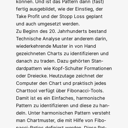
kön­nen. Und ist das Pat­tern dann (fast)
fer­tig aus­ge­bil­det, wie der Ein­stieg, der
Take Pro­fit und der Stopp Loss geplant
und auch umge­setzt werden.
Zu Beginn des 20. Jahr­hun­derts bestand
Tech­ni­sche Ana­ly­se unter ande­rem dar­in,
wie­der­keh­ren­de Mus­ter in von Hand
gezeich­ne­ten Charts zu iden­ti­fi­zie­ren und
danach zu traden. Dazu gehör­ten Stan­
dard­pat­tern wie Kopf-Schul­ter For­ma­tio­nen
oder Drei­ecke. Heut­zu­ta­ge zeich­net der
Com­pu­ter den Chart und prak­tisch jedes
Chart­tool ver­fügt über Fibonacci-Tools.
Damit ist es ein Ein­fa­ches, har­mo­ni­sche
Pat­tern zu iden­ti­fi­zie­ren und die­se zu han­
deln. Unter har­mo­ni­schen Pat­tern ver­steht
man Chart­mus­ter, die mit Hil­fe von Fibo­
nac­ci-Rati­os defi­niert wer­den. Die­se Pat­