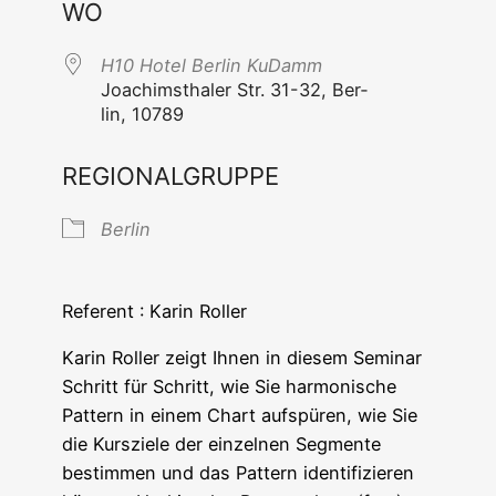
WO
H10 Hotel Ber­lin KuDamm
Joa­chims­tha­ler Str. 31-32, Ber­
lin, 10789
REGIONALGRUPPE
Ber­lin
Refe­rent : Karin Roller
Karin Rol­ler zeigt Ihnen in die­sem Semi­nar
Schritt für Schritt, wie Sie har­mo­ni­sche
Pat­tern in einem Chart auf­spü­ren, wie Sie
die Kurs­zie­le der ein­zel­nen Seg­men­te
bestim­men und das Pat­tern iden­ti­fi­zie­ren