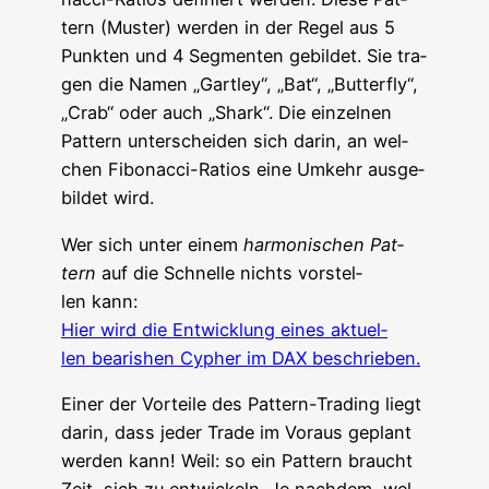
tern (Mus­ter) wer­den in der Regel aus 5
Punk­ten und 4 Seg­men­ten gebil­det. Sie tra­
gen die Namen „Gart­ley“, „Bat“, „But­ter­fly“,
„Crab“ oder auch „Shark“. Die ein­zel­nen
Pat­tern unter­schei­den sich dar­in, an wel­
chen Fibo­nac­ci-Rati­os eine Umkehr aus­ge­
bil­det wird.
Wer sich unter einem
har­mo­ni­schen Pat­
tern
auf die Schnel­le nichts vor­stel­
len kann:
Hier wird die Ent­wick­lung eines aktu­el­
len bea­ris­hen Cypher im DAX beschrieben.
Einer der Vor­tei­le des Pat­tern-Tra­ding liegt
dar­in, dass jeder Trade im Vor­aus geplant
wer­den kann! Weil: so ein Pat­tern braucht