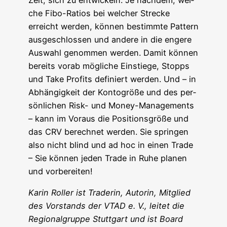
Zeit, sich zu ent­wi­ckeln. Je nach­dem, wel­
che Fibo-Rati­os bei wel­cher Stre­cke
erreicht wer­den, kön­nen bestimm­te Pat­tern
aus­ge­schlos­sen und ande­re in die enge­re
Aus­wahl genom­men wer­den. Damit kön­nen
bereits vor­ab mög­li­che Ein­stie­ge, Stopps
und Take Pro­fits defi­niert wer­den. Und – in
Abhän­gig­keit der Kon­to­grö­ße und des per­
sön­li­chen Risk- und Money-Manage­ments
– kann im Vor­aus die Posi­ti­ons­grö­ße und
das CRV berech­net wer­den. Sie sprin­gen
also nicht blind und ad hoc in einen Trade
– Sie kön­nen jeden Trade in Ruhe pla­nen
und vorbereiten!
Karin Rol­ler ist Trade­rin, Autorin, Mit­glied
des Vor­stands der VTAD e. V., lei­tet die
Regio­nal­grup­pe Stutt­gart und ist Board