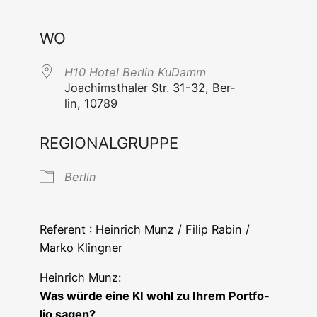
ICS her­un­ter­la­den
Goog­le Ka
WO
H10 Hotel Ber­lin KuDamm
Joa­chims­tha­ler Str. 31-32, Ber­
lin, 10789
REGIONALGRUPPE
Ber­lin
Refe­rent : Hein­rich Munz / Filip Rabin /
Mar­ko Klingner
Hein­rich Munz:
Was wür­de eine KI wohl zu Ihrem Port­fo­
lio sagen?