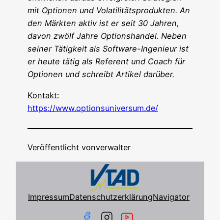
mit Optio­nen und Vola­ti­li­täts­pro­duk­ten. An
den Märk­ten aktiv ist er seit 30 Jah­ren,
davon zwölf Jah­re Opti­ons­han­del. Neben
sei­ner Tätig­keit als Soft­ware-Inge­nieur ist
er heu­te tätig als Refe­rent und Coach für
Optio­nen und schreibt Arti­kel darüber.
Kon­takt:
https://www.optionsuniversum.de/
Veröffentlicht von
verwalter
Impressum
Datenschutzerklärung
Navigator