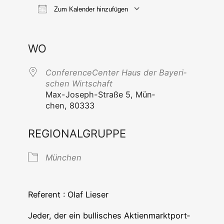
Zum Kalender hinzufügen
ICS her­un­ter­la­den
Goog­le Ka
WO
Con­fe­rence­Cen­ter Haus der Baye­ri­
schen Wirtschaft
Max-Joseph-Stra­ße 5, Mün­
chen, 80333
REGIONALGRUPPE
Mün­chen
Refe­rent : Olaf Lieser
Jeder, der ein bul­li­sches Akti­en­markt­port­