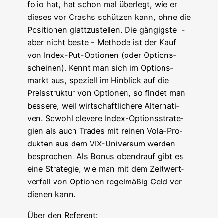
fo­lio hat, hat schon mal über­legt, wie er
die­ses vor Crashs schüt­zen kann, ohne die
Posi­tio­nen glatt­zu­stel­len. Die gän­gigs­te -
aber nicht bes­te - Metho­de ist der Kauf
von Index-Put-Optio­nen (oder Opti­ons­
schei­nen). Kennt man sich im Opti­ons­
markt aus, spe­zi­ell im Hin­blick auf die
Preis­struk­tur von Optio­nen, so fin­det man
bes­se­re, weil wirt­schaft­li­che­re Alter­na­ti­
ven. Sowohl cle­ve­re Index-Opti­ons­stra­te­
gien als auch Trades mit rei­nen Vola-Pro­
duk­ten aus dem VIX-Uni­ver­sum wer­den
bespro­chen. Als Bonus oben­drauf gibt es
eine Stra­te­gie, wie man mit dem Zeit­wert­
ver­fall von Optio­nen regel­mä­ßig Geld ver­
die­nen kann.
Über den Referent: