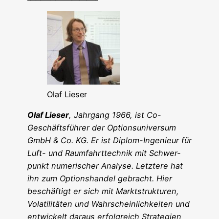
Olaf Lie­ser
Olaf Lie­ser
, Jahr­gang 1966, ist Co-
Geschäfts­füh­rer der Opti­ons­uni­ver­sum
GmbH & Co. KG. Er ist Diplom-Inge­nieur für
Luft- und Raum­fahrt­tech­nik mit Schwer­
punkt nume­ri­scher Ana­ly­se. Letz­te­re hat
ihn zum Opti­ons­han­del gebracht. Hier
beschäf­tigt er sich mit Markt­struk­tu­ren,
Vola­ti­li­tä­ten und Wahr­schein­lich­kei­ten und
ent­wi­ckelt dar­aus erfolg­reich Stra­te­gien