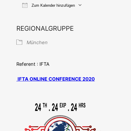
Zum Kalender hinzufügen
ICS her­un­ter­la­den
Goog­le Ka
REGIONALGRUPPE
Mün­chen
Refe­rent : IFTA
IFTA ONLINE CONFERENCE 2020