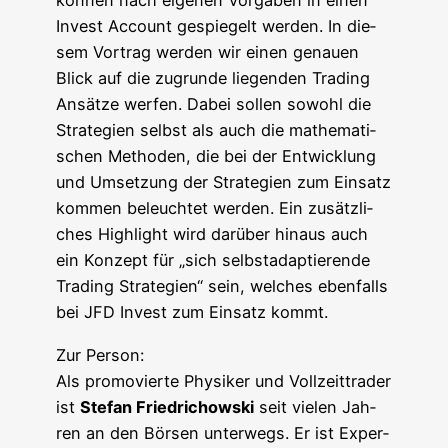
kön­nen nach eige­nen Vor­ga­ben in einen
Invest Account gespie­gelt wer­den. In die­
sem Vor­trag wer­den wir einen genau­en
Blick auf die zugrun­de lie­gen­den Tra­ding
Ansät­ze wer­fen. Dabei sol­len sowohl die
Stra­te­gien selbst als auch die mathe­ma­ti­
schen Metho­den, die bei der Ent­wick­lung
und Umset­zung der Stra­te­gien zum Ein­satz
kom­men beleuch­tet wer­den. Ein zusätz­li­
ches High­light wird dar­über hin­aus auch
ein Kon­zept für „sich selbst­ad­ap­tie­ren­de
Tra­ding Stra­te­gien“ sein, wel­ches eben­falls
bei JFD Invest zum Ein­satz kommt.
Zur Per­son:
Als pro­mo­vier­te Phy­si­ker und Voll­zeit­t­rader
ist
Ste­fan Fried­richow­ski
seit vie­len Jah­
ren an den Bör­sen unter­wegs. Er ist Exper­