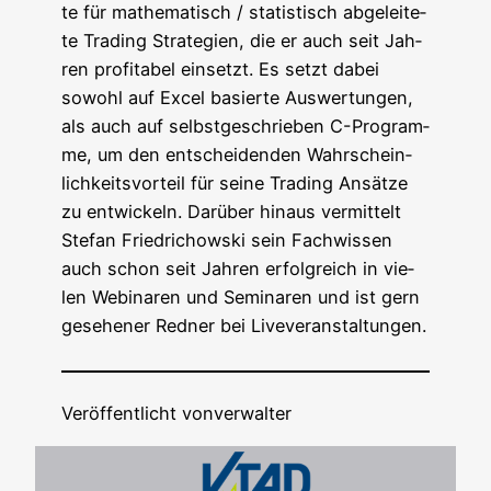
te für mathe­ma­tisch / sta­tis­tisch abge­lei­te­
te Tra­ding Stra­te­gien, die er auch seit Jah­
ren pro­fi­ta­bel ein­setzt. Es setzt dabei
sowohl auf Excel basier­te Aus­wer­tun­gen,
als auch auf selbst­ge­schrie­ben C-Pro­gram­
me, um den ent­schei­den­den Wahr­schein­
lich­keits­vor­teil für sei­ne Tra­ding Ansät­ze
zu ent­wi­ckeln. Dar­über hin­aus ver­mit­telt
Ste­fan Fried­richow­ski sein Fach­wis­sen
auch schon seit Jah­ren erfolg­reich in vie­
len Web­i­na­ren und Semi­na­ren und ist gern
gese­he­ner Red­ner bei Liveveranstaltungen.
Veröffentlicht von
verwalter