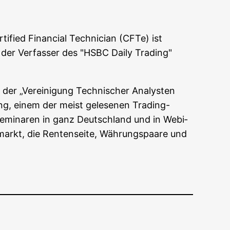
fied Finan­cial Tech­ni­ci­an (CFTe) ist
der Ver­fas­ser des "HSBC Dai­ly Tra­ding"
r „Ver­ei­ni­gung Tech­ni­scher Ana­lys­ten
ing, einem der meist gele­se­nen Tra­ding-
 Semi­na­ren in ganz Deutsch­land und in Web­i­
en­markt, die Ren­ten­sei­te, Wäh­rungs­paa­re und