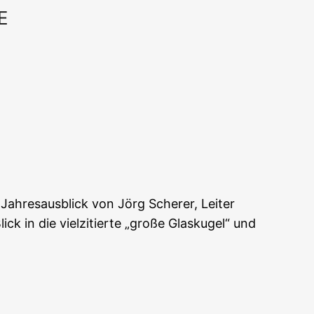
E
Office 365
Out­look Live
e Jah­res­aus­blick von Jörg Sche­rer, Lei­ter
in die viel­zi­tier­te „gro­ße Glas­ku­gel“ und