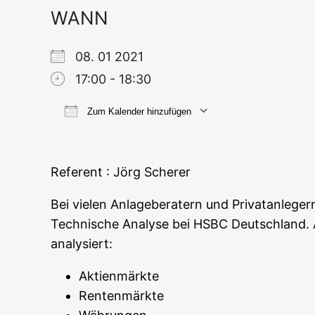
WANN
08. 01 2021
17:00 - 18:30
Zum Kalender hinzufügen
ICS her­un­ter­la­den
Goog­le
Refe­rent : Jörg Scherer
Bei vie­len Anla­ge­be­ra­tern und Pri­vat­an­le­g
Tech­ni­sche Ana­ly­se bei HSBC Deutsch­land. Au
analysiert:
Akti­en­märk­te
Ren­ten­märk­te