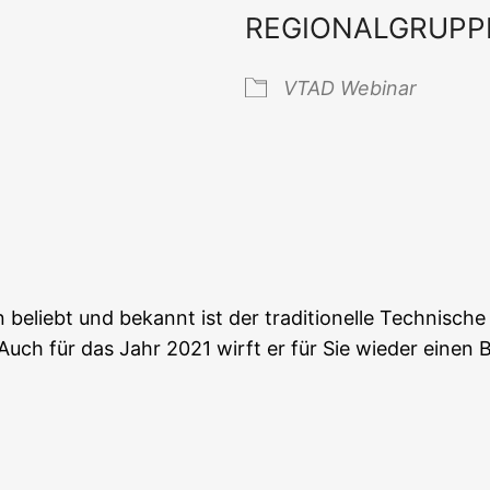
REGIONALGRUPP
VTAD Web­i­nar
 Kalender
iCal­en­dar
ern beliebt und bekannt ist der tra­di­tio­nel­le Tech­ni­sch
ch für das Jahr 2021 wirft er für Sie wie­der einen Blick 