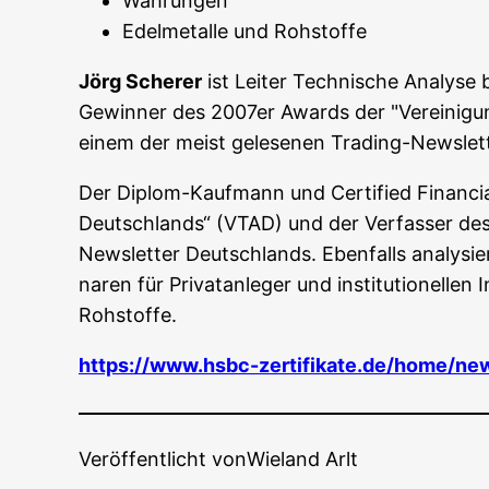
Wäh­run­gen
Edel­me­tal­le und Rohstoffe
Jörg Sche­rer
ist Lei­ter Tech­ni­sche Ana­ly­s
Gewin­ner des 2007er Awards der "Ver­ei­ni­gun
einem der meist gele­se­nen Tra­ding-News­let
Der Diplom-Kauf­mann und Cer­ti­fied Finan­cial
Deutsch­lands“ (VTAD) und der Ver­fas­ser des k
News­let­ter Deutsch­lands. Eben­falls ana­ly­s
na­ren für Pri­vat­an­le­ger und insti­tu­tio­nel­l
Rohstoffe.
https://www.hsbc-zertifikate.de/home/ne
Veröffentlicht von
Wieland Arlt