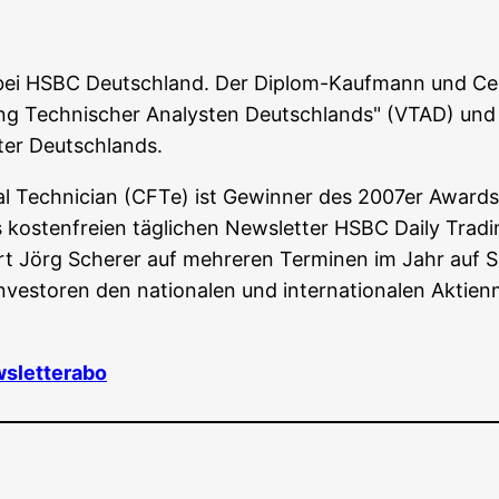
e bei HSBC Deutsch­land. Der Diplom-Kauf­mann und Cer­ti­
g Tech­ni­scher Ana­lys­ten Deutsch­lands" (VTAD) und 
­ter Deutschlands.
 Tech­ni­ci­an (CFTe) ist Gewin­ner des 2007er Awards de
os­ten­frei­en täg­li­chen News­let­ter HSBC Dai­ly Tra­d
iert Jörg Sche­rer auf meh­re­ren Ter­mi­nen im Jahr auf
en Inves­to­ren den natio­na­len und inter­na­tio­na­len Akti­
wsletterabo