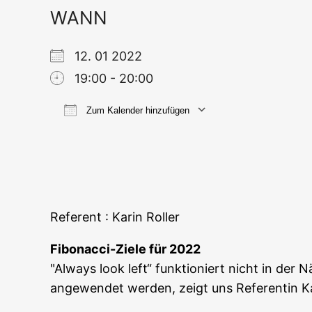
WANN
12. 01 2022
19:00 - 20:00
Zum Kalender hinzufügen
ICS her­un­ter­la­den
Goog­le
Refe­rent : Karin Roller
Fibo­nac­ci-Zie­le für 2022
"Always look left“ funk­tio­niert nicht in der Näh
ange­wen­det wer­den, zeigt uns Refe­ren­tin Ka