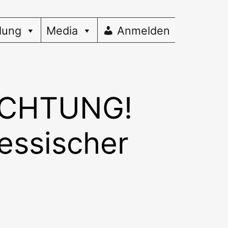
dung
Media
Anmelden
!ACHTUNG!
essischer