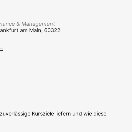
Finan­ce & Management
 Frank­furt am Main, 60322
E
Office 365
Out­look Live
ver­läs­si­ge Kurs­zie­le lie­fern und wie die­se