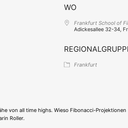
WO
Frank­furt School of 
Adi­ckes­al­lee 32-34,
REGIONALGRUPP
 Kalender
iCal­en­dar
Frank­furt
e von all time highs. Wie­so Fibo­nac­ci-Pro­jek­tio­nen zu
rin Roller.