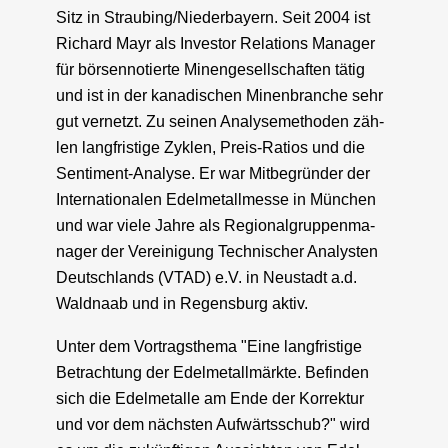
Sitz in Straubing/Niederbayern. Seit 2004 ist
Richard Mayr als Inves­tor Rela­ti­ons Mana­ger
für bör­sen­no­tier­te Minen­ge­sell­schaf­ten tätig
und ist in der kana­di­schen Minen­bran­che sehr
gut ver­netzt. Zu sei­nen Ana­ly­se­me­tho­den zäh­
len lang­fris­ti­ge Zyklen, Preis-Rati­os und die
Sen­ti­ment-Ana­ly­se. Er war Mit­be­grün­der der
Inter­na­tio­na­len Edel­me­tall­mes­se in Mün­chen
und war vie­le Jah­re als Regio­nal­grup­pen­ma­
na­ger der Ver­ei­ni­gung Tech­ni­scher Ana­lys­ten
Deutsch­lands (VTAD) e.V. in Neu­stadt a.d.
Wald­na­ab und in Regens­burg aktiv.
Unter dem Vor­trags­the­ma "Eine lang­fris­ti­ge
Betrach­tung der Edel­me­tall­märk­te. Befin­den
sich die Edel­me­tal­le am Ende der Kor­rek­tur
und vor dem nächs­ten Auf­wärts­schub?" wird