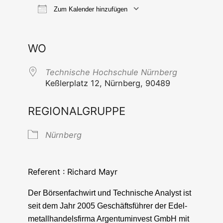
Zum Kalender hinzufügen
ICS her­un­ter­la­den
Goog­le Ka
WO
Tech­ni­sche Hoch­schu­le Nürnberg
Keß­ler­platz 12, Nürn­berg, 90489
REGIONALGRUPPE
Nürn­berg
Refe­rent : Richard Mayr
Der Bör­sen­fach­wirt und Tech­ni­sche Ana­lyst ist
seit dem Jahr 2005 Geschäfts­füh­rer der Edel­
me­tall­han­dels­fir­ma Argen­tu­m­in­vest GmbH mit