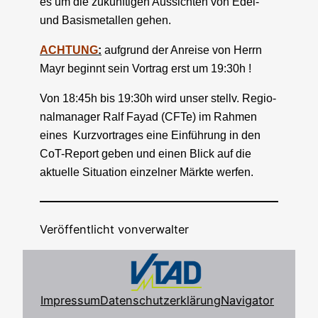
es um die zukünf­ti­gen Aus­sich­ten von Edel-
und Basis­me­tal­len gehen.
auf­grund der Anrei­se von Herrn
ACHTUNG
:
Mayr beginnt sein Vor­trag erst um 19:30h !
Von 18:45h bis 19:30h wird unser stellv. Regio­
nal­ma­na­ger Ralf Fayad (CFTe) im Rah­men
eines Kurz­vor­tra­ges eine Ein­füh­rung in den
CoT-Report geben und einen Blick auf die
aktu­el­le Situa­ti­on ein­zel­ner Märk­te werfen.
Veröffentlicht von
verwalter
Impressum
Datenschutzerklärung
Navigator