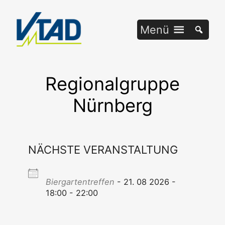
Zum
Inhalt
Menü
springen
Regionalgruppe
Nürnberg
NÄCHSTE VERANSTALTUNG
Bier­gar­ten­tref­fen
- 21. 08 2026 -
18:00 - 22:00