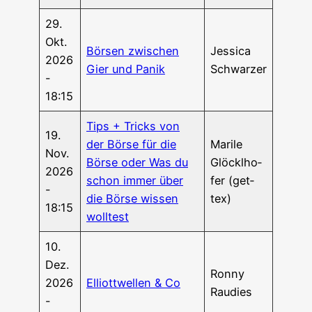
29.
Okt.
Bör­sen zwi­schen
Jes­si­ca
2026
Gier und Panik
Schwarzer
-
18:15
Tips + Tricks von
19.
der Bör­se für die
Mari­le
Nov.
Bör­se oder Was du
Glöck­lho­
2026
schon immer über
fer (get­
-
die Bör­se wis­sen
tex)
18:15
wolltest
10.
Dez.
Ron­ny
2026
Elliott­wel­len & Co
Raudies
-