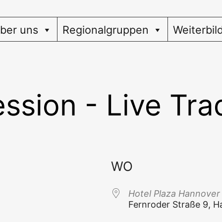
ber uns
Regionalgruppen
Weiterbil
ssion - Live Tra
WO
Hotel Pla­za Hannover
Fern­ro­der Stra­ße 9, 