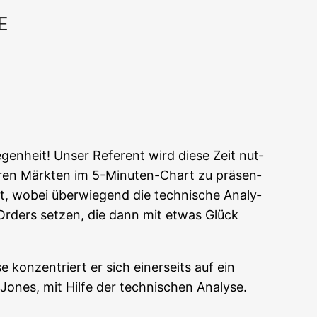
E
Office 365
Out­look Live
gen­heit! Unser Refe­rent wird die­se Zeit nut­
­ren Märk­ten im 5-Minu­ten-Chart zu prä­sen­
tet, wobei über­wie­gend die tech­ni­sche Ana­ly­
r Orders set­zen, die dann mit etwas Glück
 kon­zen­triert er sich einer­seits auf ein
 Jones, mit Hil­fe der tech­ni­schen Analyse.