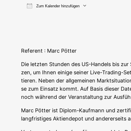
Zum Kalender hinzufügen
ICS her­un­ter­la­den
Goog­le
Refe­rent : Marc Pötter
Die letz­ten Stun­den des US-Han­dels bis zur 
zen, um Ihnen eini­ge sei­ner Live-Tra­ding-S
tie­ren. Neben der all­ge­mei­nen Markt­si­tua­ti
se zum Ein­satz kommt. Auf Basis die­ser Date
noch wäh­rend der Ver­an­stal­tung zur Aus­f
Marc Pöt­ter ist Diplom-Kauf­mann und zer­ti­fi­
lang­fris­ti­ges Akti­en­de­pot und ande­rer­sei