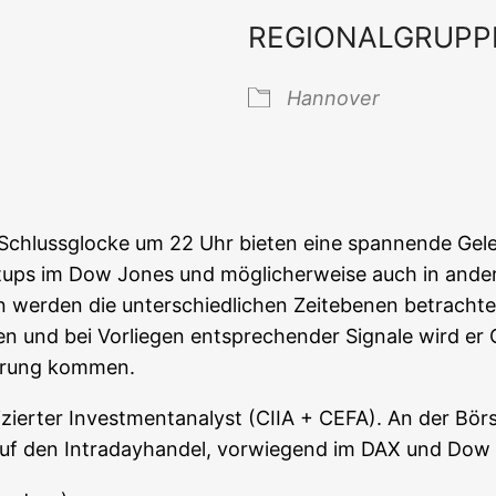
REGIONALGRUPP
 Kalender
iCal­en­dar
Han­no­ver
Schluss­glo­cke um 22 Uhr bie­ten eine span­nen­de Gele­
et­ups im Dow Jones und mög­li­cher­wei­se auch in ande
­on wer­den die unter­schied­li­chen Zeit­ebe­nen betrach­
n und bei Vor­lie­gen ent­spre­chen­der Signa­le wird e
üh­rung kommen.
zier­ter Invest­ment­ana­lyst (CIIA + CEFA). An der Bör­se
ts auf den Intra­day­han­del, vor­wie­gend im DAX und Dow