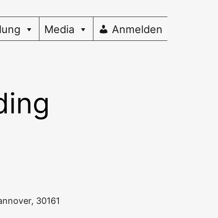
dung
Media
Anmelden
ding
Han­no­ver, 30161