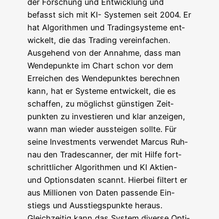
der For­schung und Ent­wick­lung und
befasst sich mit KI- Sys­te­men seit 2004. Er
hat Algo­rith­men und Tra­ding­sys­te­me ent­
wi­ckelt, die das Tra­ding vereinfachen.
Aus­ge­hend von der Annah­me, dass man
Wen­de­punk­te im Chart schon vor dem
Errei­chen des Wen­de­punk­tes berech­nen
kann, hat er Sys­te­me ent­wi­ckelt, die es
schaf­fen, zu mög­lichst güns­ti­gen Zeit­
punk­ten zu inves­tie­ren und klar anzei­gen,
wann man wie­der aus­stei­gen soll­te. Für
sei­ne Invest­ments ver­wen­det Mar­cus Ruh­
nau den Trade­scan­ner, der mit Hil­fe fort­
schritt­li­cher Algo­rith­men und KI Akti­en-
und Opti­ons­da­ten scannt. Hier­bei fil­tert er
aus Mil­lio­nen von Daten pas­sen­de Ein­
stiegs und Aus­stiegs­punk­te heraus.
Gleich­zei­tig kann das Sys­tem diver­se Opti­