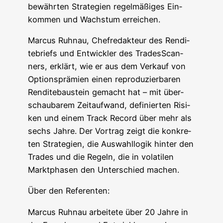
bewähr­ten Stra­te­gien regel­mä­ßi­ges Ein­
kom­men und Wachs­tum erreichen.
Mar­cus Ruh­nau, Chef­re­dak­teur des Ren­di­
te­briefs und Ent­wick­ler des TradesScan­
ners, erklärt, wie er aus dem Ver­kauf von
Opti­ons­prä­mi­en einen repro­du­zier­ba­ren
Ren­di­te­bau­stein gemacht hat – mit über­
schau­ba­rem Zeit­auf­wand, defi­nier­ten Risi­
ken und einem Track Record über mehr als
sechs Jah­re. Der Vor­trag zeigt die kon­kre­
ten Stra­te­gien, die Aus­wahl­lo­gik hin­ter den
Trades und die Regeln, die in vola­ti­len
Markt­pha­sen den Unter­schied machen.
Über den Referenten:
Mar­cus Ruh­nau arbei­te­te über 20 Jah­re in