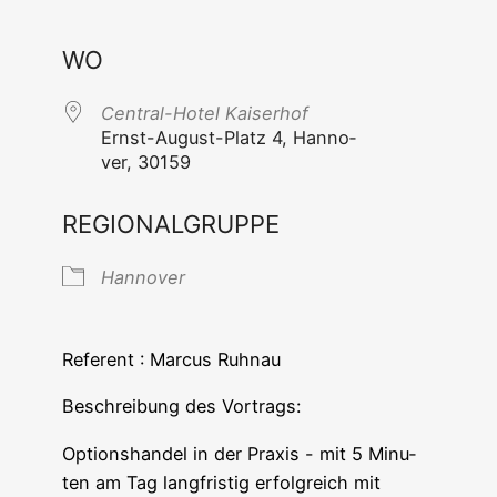
ICS her­un­ter­la­den
Goog­le Ka
WO
Cen­tral-Hotel Kaiserhof
Ernst-August-Platz 4, Han­no­
ver, 30159
REGIONALGRUPPE
Han­no­ver
Refe­rent : Mar­cus Ruhnau
Beschrei­bung des Vortrags:
Opti­ons­han­del in der Pra­xis - mit 5 Minu­
ten am Tag lang­fris­tig erfolg­reich mit