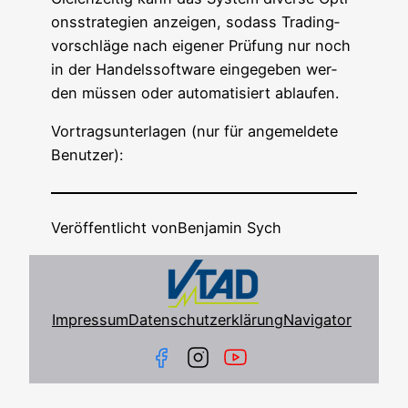
ons­stra­te­gien anzei­gen, sodass Tra­ding­
vor­schlä­ge nach eige­ner Prü­fung nur noch
in der Han­dels­soft­ware ein­ge­ge­ben wer­
den müs­sen oder auto­ma­ti­siert ablaufen.
Vor­trags­un­ter­la­gen (nur für ange­mel­de­te
Benutzer):
Veröffentlicht von
Benjamin Sych
Impressum
Datenschutzerklärung
Navigator