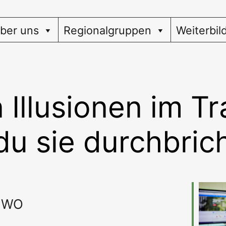
ber uns
Regionalgruppen
Weiterbil
 Illusionen im T
du sie durchbric
WO