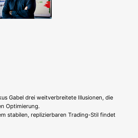
Office 365
Out­look Live
 Gabel drei weit­ver­brei­te­te Illu­sio­nen, die
­gen Optimierung.
ta­bi­len, repli­zier­ba­ren Tra­ding-Stil fin­det