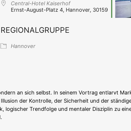
Cen­tral-Hotel Kaiserhof
Ernst-August-Platz 4, Han­no­ver, 30159
REGIONALGRUPPE
 Kalender
iCal­en­dar
Han­no­ver
n­dern an sich selbst. In sei­nem Vor­trag ent­larvt Mar­kus
llu­si­on der Kon­trol­le, der Sicher­heit und der stän­di
ogi­scher Trend­fol­ge und men­ta­ler Dis­zi­plin zu einem s
.