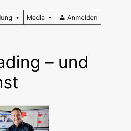
dung
Media
Anmelden
rading – und
hst