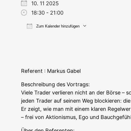
10. 11 2025
18:30 - 21:00
Zum Kalender hinzufügen
ICS her­un­ter­la­den
Goog­le
Refe­rent : Mar­kus Gabel
Beschrei­bung des Vortrags:
Vie­le Trader ver­lie­ren nicht an der Bör­se – so
jeden Trader auf sei­nem Weg blo­ckie­ren: die I
Er zeigt, wie man mit einem kla­ren Regel­werk, l
– frei von Aktio­nis­mus, Ego und Bauchgefühl
Über den Referenten: