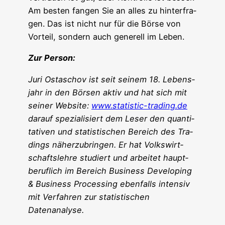
Am bes­ten fan­gen Sie an alles zu hin­ter­fra­
gen. Das ist nicht nur für die Bör­se von
Vor­teil, son­dern auch gene­rell im Leben.
Zur Per­son:
Juri Ost­aschov ist seit sei­nem 18. Lebens­
jahr in den Bör­sen aktiv und hat sich mit
sei­ner Web­site:
www.statistic-trading.de
dar­auf spe­zia­li­siert dem Leser den quan­ti­
ta­ti­ven und sta­tis­ti­schen Bereich des Tra­
dings näher­zu­brin­gen. Er hat Volks­wirt­
schafts­leh­re stu­diert und arbei­tet haupt­
be­ruf­lich im Bereich Busi­ness Deve­lo­ping
& Busi­ness Pro­ces­sing eben­falls inten­siv
mit Ver­fah­ren zur sta­tis­ti­schen
Datenanalyse.