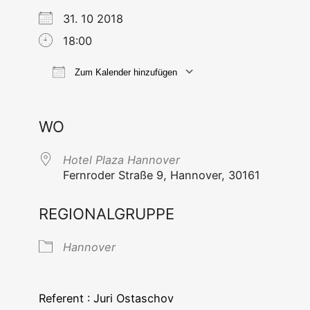
31. 10 2018
18:00
Zum Kalender hinzufügen
ICS her­un­ter­la­den
Goog­le Ka
WO
Hotel Pla­za Hannover
Fern­ro­der Stra­ße 9, Han­no­ver, 30161
REGIONALGRUPPE
Han­no­ver
Refe­rent : Juri Ostaschov