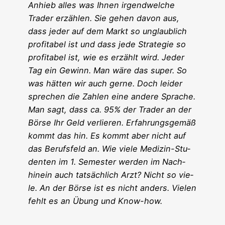
Anhieb alles was Ihnen irgend­wel­che
Trader erzäh­len. Sie gehen davon aus,
dass jeder auf dem Markt so unglaub­lich
pro­fi­ta­bel ist und dass jede Stra­te­gie so
pro­fi­ta­bel ist, wie es erzählt wird. Jeder
Tag ein Gewinn. Man wäre das super. So
was hät­ten wir auch ger­ne. Doch lei­der
spre­chen die Zah­len eine ande­re
Spra­che
.
Man sagt, dass ca. 95% der Trader an der
Bör­se Ihr Geld
ver­lie­ren
. Erfah­rungs­ge­mäß
kommt das hin. Es kommt aber nicht auf
das Berufs­feld an. Wie vie­le Medi­zin-Stu­
den­ten im 1. Semes­ter wer­den im Nach­
hin­ein auch tat­säch­lich Arzt? Nicht so vie­
le. An der Bör­se ist es nicht anders. Vie­len
fehlt es an Übung und Know-how.