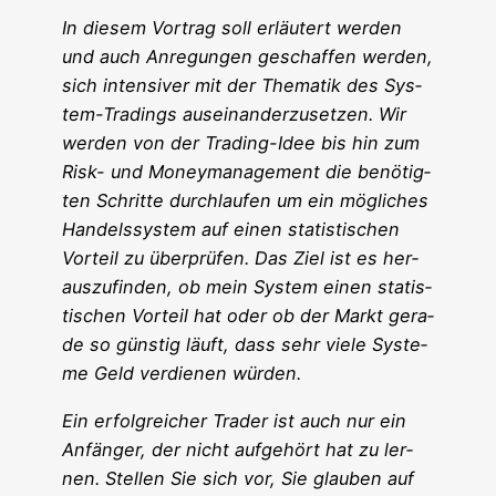
In die­sem Vor­trag soll erläu­tert wer­den
und auch Anre­gun­gen geschaf­fen wer­den,
sich inten­si­ver mit der The­ma­tik des Sys­
tem-Tra­dings aus­ein­an­der­zu­set­zen. Wir
wer­den von der Tra­ding-Idee bis hin zum
Risk- und Money­ma­nage­ment die benö­tig­
ten Schrit­te durch­lau­fen um ein mög­li­ches
Han­dels­sys­tem auf einen sta­tis­ti­schen
Vor­teil zu über­prü­fen. Das Ziel ist es her­
aus­zu­fin­den, ob mein Sys­tem einen sta­tis­
ti­schen Vor­teil hat oder ob der Markt gera­
de so güns­tig läuft, dass sehr vie­le Sys­te­
me Geld ver­die­nen wür­de
n.
Ein erfolg­rei­cher Trader ist auch nur ein
Anfän­ger, der nicht auf­ge­hört hat zu ler­
nen. Stel­len Sie sich vor, Sie glau­ben auf